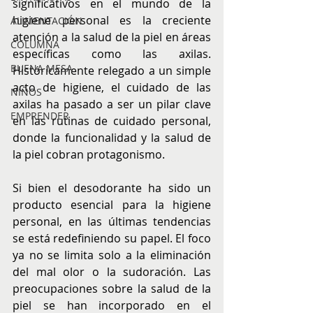
significativos en el mundo de la 
higiene personal es la creciente 
ALIMENTACIÓN
atención a la salud de la piel en áreas 
COLUMNA
específicas como las axilas. 
BUENA MESA
Históricamente relegado a un simple 
acto de higiene, el cuidado de las 
NIÑOS
axilas ha pasado a ser un pilar clave 
EMPRENDER
en las rutinas de cuidado personal, 
donde la funcionalidad y la salud de 
la piel cobran protagonismo.
Si bien el desodorante ha sido un 
producto esencial para la higiene 
personal, en las últimas tendencias 
se está redefiniendo su papel. El foco 
ya no se limita solo a la eliminación 
del mal olor o la sudoración. Las 
preocupaciones sobre la salud de la 
piel se han incorporado en el 