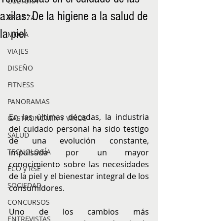
CULTURA
axilas: De la higiene a la salud de
BELLEZA
la piel
MODA
VIAJES
DISEÑO
FITNESS
PANORAMAS
En las últimas décadas, la industria 
GASTRONOMÍA Y VINOS
del cuidado personal ha sido testigo 
SALUD
de una evolución constante, 
TECNOLOGÍA
impulsada por un mayor 
conocimiento sobre las necesidades 
ECO y RSE
de la piel y el bienestar integral de los 
SOCIEDAD
consumidores.
CONCURSOS
Uno de los cambios más 
ENTREVISTAS