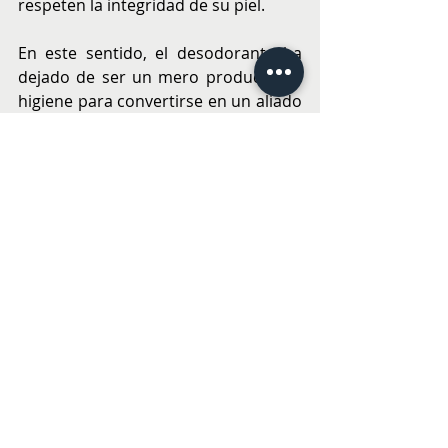
respeten la integridad de su piel.
En este sentido, el desodorante ha 
dejado de ser un mero producto de 
higiene para convertirse en un aliado 
esencial del bienestar personal. La 
industria del cuidado personal está 
llamada a seguir adaptándose a las 
necesidades de los consumidores, 
quienes buscan más que nunca 
productos que ofrezcan salud, 
confianza y sostenibilidad.
BELLEZA
SALUD