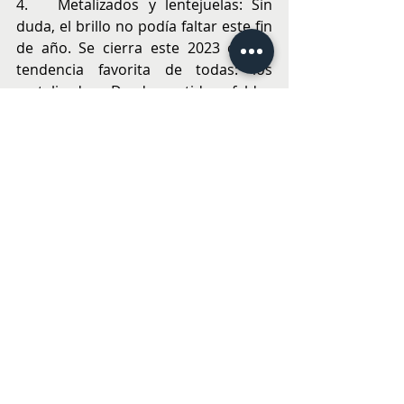
4.	Metalizados y lentejuelas: Sin 
duda, el brillo no podía faltar este fin 
de año. Se cierra este 2023 con la 
tendencia favorita de todas: los 
metalizados. Desde vestidos, faldas 
hasta chaquetas, serán las piezas 
protagonistas para estas 
celebraciones. Puedes llevar esta 
tendencia con stiletos o zapatos en 
punta y en taco pequeño para 
mantener el estilo refinado y 
distinguido de la temporad
MODA
Entradas recientes
Ver todo