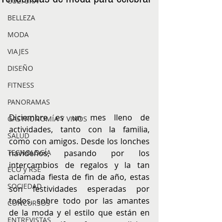
CULTURA
BELLEZA
MODA
VIAJES
DISEÑO
FITNESS
PANORAMAS
Diciembre es un mes lleno de 
GASTRONOMÍA Y VINOS
actividades, tanto con la familia, 
SALUD
como con amigos. Desde los lonches 
TECNOLOGÍA
navideños, pasando por los 
intercambios de regalos y la tan 
ECO y RSE
aclamada fiesta de fin de año, estas 
SOCIEDAD
son festividades esperadas por 
todos, sobre todo por las amantes 
CONCURSOS
de la moda y el estilo que están en 
ENTREVISTAS