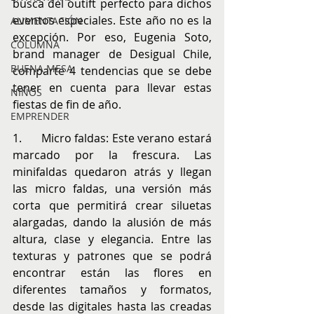
busca del outift perfecto para dichos 
eventos especiales. Este año no es la 
ALIMENTACIÓN
excepción. Por eso, Eugenia Soto, 
COLUMNA
brand manager de Desigual Chile, 
BUENA MESA
comparte 4 tendencias que se debe 
tener en cuenta para llevar estas 
NIÑOS
fiestas de fin de año.
EMPRENDER
1.	Micro faldas: Este verano estará 
marcado por la frescura. Las 
minifaldas quedaron atrás y llegan 
las micro faldas, una versión más 
corta que permitirá crear siluetas 
alargadas, dando la alusión de más 
altura, clase y elegancia. Entre las 
texturas y patrones que se podrá 
encontrar están las flores en 
diferentes tamaños y formatos, 
desde las digitales hasta las creadas 