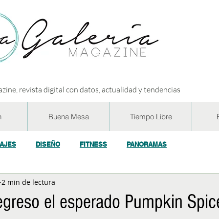
zine, revista digital con datos, actualidad y tendencias
n
Buena Mesa
Tiempo Libre
IAJES
DISEÑO
FITNESS
PANORAMAS
2 min de lectura
OGÍA
ECO y RSE
SOCIEDAD
CONCURSOS
ENTR
regreso el esperado Pumpkin Spic