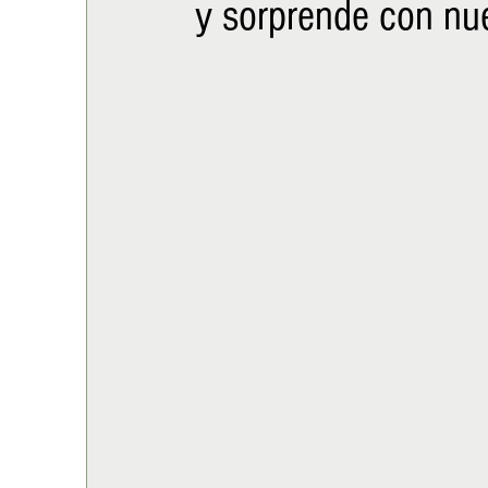
y sorprende con nu
ALIMENTACIÓN
COLUMNA
BUENA MESA