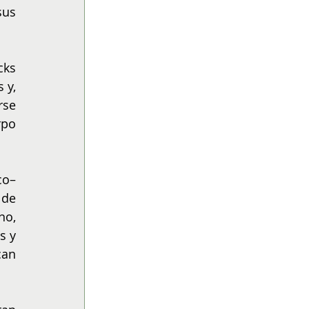
us 
ks 
y, 
se 
po 
co–
de 
o, 
 y 
an 