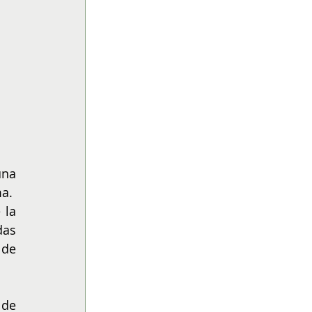
na 
.  
la 
as 
de 
de 