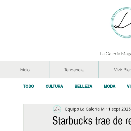
La Galería Maga
Inicio
Tendencia
Vivir Bie
TODO
CULTURA
BELLEZA
MODA
V
Equipo La Galería M
11 sept 2025
GASTRONOMÍA Y VINOS
SALUD
TECNOL
Starbucks trae de 