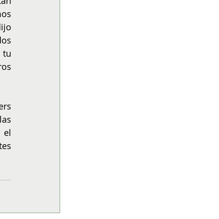
an 
os 
jo 
os 
tu 
os 
rs 
as 
el 
es 