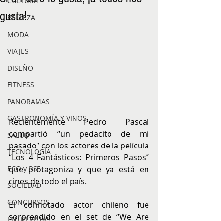
CULTURA
gusta!
BELLEZA
MODA
VIAJES
DISEÑO
FITNESS
PANORAMAS
GASTRONOMÍA Y VINOS
Recientemente Pedro Pascal 
compartió “un pedacito de mi 
SALUD
pasado” con los actores de la película 
TECNOLOGÍA
“Los 4 Fantásticos: Primeros Pasos” 
que protagoniza y que ya está en 
ECO y RSE
cines de todo el país.
SOCIEDAD
CONCURSOS
El connotado actor chileno fue 
sorprendido en el set de “We Are 
ENTREVISTAS