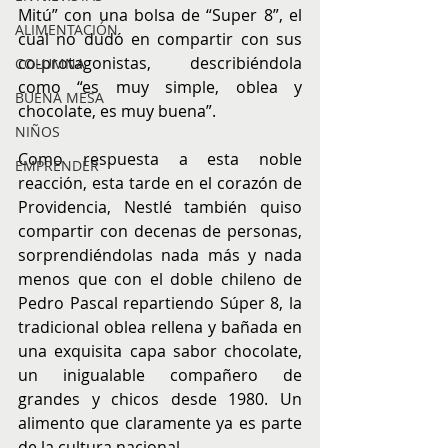
Mitú” con una bolsa de “Super 8”, el 
ALIMENTACIÓN
cual no dudó en compartir con sus 
co-protagonistas, describiéndola 
COLUMNA
como “es muy simple, oblea y 
BUENA MESA
chocolate, es muy buena”.
NIÑOS
Como respuesta a esta noble 
EMPRENDER
reacción, esta tarde en el corazón de 
Providencia, Nestlé también quiso 
compartir con decenas de personas, 
sorprendiéndolas nada más y nada 
menos que con el doble chileno de 
Pedro Pascal repartiendo Súper 8, la 
tradicional oblea rellena y bañada en 
una exquisita capa sabor chocolate, 
un inigualable compañero de 
grandes y chicos desde 1980. Un 
alimento que claramente ya es parte 
de la cultura nacional.