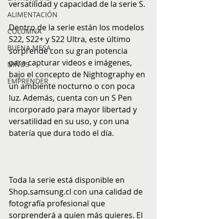
versatilidad y capacidad de la serie S.
ALIMENTACIÓN
Dentro de la serie están los modelos 
COLUMNA
S22, S22+ y S22 Ultra, este último 
BUENA MESA
sorprende con su gran potencia 
para capturar videos e imágenes, 
NIÑOS
bajo el concepto de Nightography en 
EMPRENDER
un ambiente nocturno o con poca 
luz. Además, cuenta con un S Pen 
incorporado para mayor libertad y 
versatilidad en su uso, y con una 
batería que dura todo el día.
Toda la serie está disponible en 
Shop.samsung.cl con una calidad de 
fotografía profesional que 
sorprenderá a quien más quieres. El 