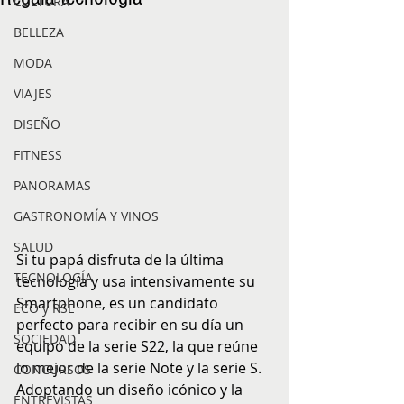
CULTURA
BELLEZA
MODA
VIAJES
DISEÑO
FITNESS
PANORAMAS
GASTRONOMÍA Y VINOS
SALUD
Si tu papá disfruta de la última 
TECNOLOGÍA
tecnología y usa intensivamente su 
Smartphone, es un candidato 
ECO y RSE
perfecto para recibir en su día un 
SOCIEDAD
equipo de la serie S22, la que reúne 
lo mejor de la serie Note y la serie S. 
CONCURSOS
Adoptando un diseño icónico y la 
ENTREVISTAS