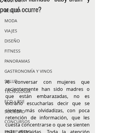
CULTURA
por qué ocurre?
BELLEZA
MODA
VIAJES
DISEÑO
FITNESS
PANORAMAS
GASTRONOMÍA Y VINOS
SALUD
Al conversar con mujeres que 
recientemente han sido madres o 
TECNOLOGÍA
que están embarazadas, no es 
ECO y RSE
extraño escucharlas decir que se 
sienten más olvidadizas, con poca 
SOCIEDAD
retención de información, que les 
CONCURSOS
cuesta concentrarse o que se sienten 
más distraídas. Toda la atención 
ENTREVISTAS