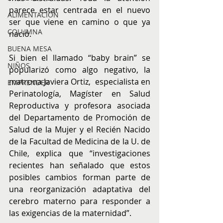
parece estar centrada en el nuevo 
ALIMENTACIÓN
ser que viene en camino o que ya 
COLUMNA
nació. 
BUENA MESA
Si bien el llamado “baby brain” se 
NIÑOS
popularizó como algo negativo, la 
matrona Javiera Ortiz,  especialista en 
EMPRENDER
Perinatología, Magíster en Salud 
Reproductiva y profesora asociada 
del Departamento de Promoción de 
Salud de la Mujer y el Recién Nacido 
de la Facultad de Medicina de la U. de 
Chile, explica que “investigaciones 
recientes han señalado que estos 
posibles cambios forman parte de 
una reorganización adaptativa del 
cerebro materno para responder a 
las exigencias de la maternidad”.