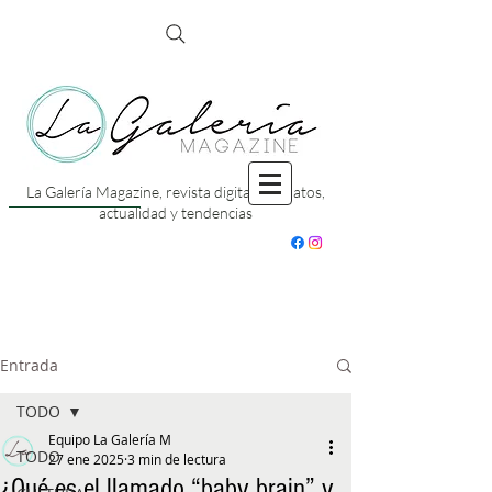
La Galería Magazine, revista digital con datos,
actualidad y tendencias
Entrada
TODO
Equipo La Galería M
TODO
27 ene 2025
3 min de lectura
¿Qué es el llamado “baby brain” y