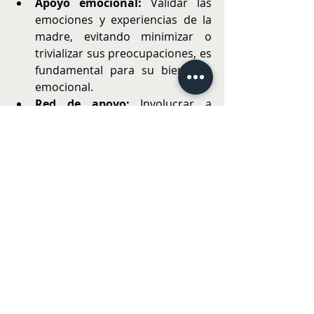
Apoyo emocional:
 Validar las 
emociones y experiencias de la 
madre, evitando minimizar o 
trivializar sus preocupaciones, es 
fundamental para su bienestar 
emocional.
Red de apoyo:
 Involucrar a 
familiares y amigos para brindar 
ayuda práctica, como cuidado 
del bebé, y crear un espacio para 
que la mujer pueda descansar.
Entorno laboral:
Políticas 
inclusivas:
 Implementar 
licencias parentales equitativas, 
horarios flexibles y espacios para 
lactancia ayuda a reducir el 
estrés y las demandas laborales 