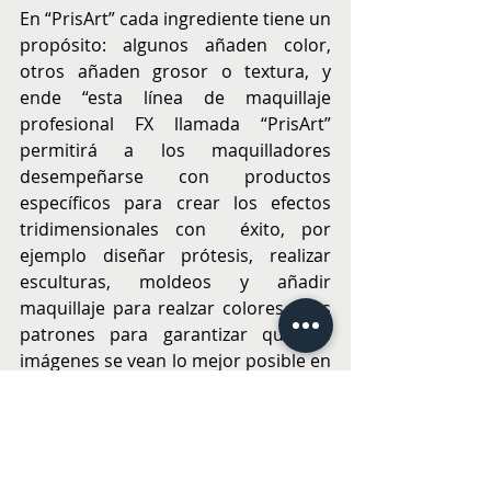
En “PrisArt” cada ingrediente tiene un 
propósito: algunos añaden color, 
otros añaden grosor o textura, y 
ende “esta línea de maquillaje 
profesional FX llamada “PrisArt” 
permitirá a los maquilladores 
desempeñarse con productos 
específicos para crear los efectos 
tridimensionales con  éxito, por 
ejemplo diseñar prótesis, realizar 
esculturas, moldeos y añadir 
maquillaje para realzar colores y los 
patrones para garantizar que las 
imágenes se vean lo mejor posible en 
la cámara, gracias a los productos 
“PrisArt””, sostiene Romina Ascencio, 
educadora en Curso Efectos 
Especiales: Hematomas, Heridas, 