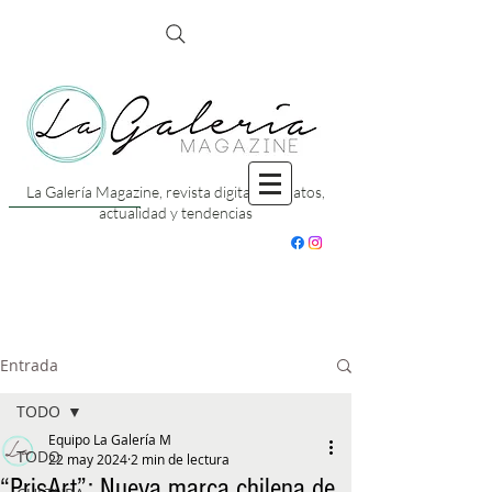
La Galería Magazine, revista digital con datos,
actualidad y tendencias
Entrada
TODO
Equipo La Galería M
TODO
22 may 2024
2 min de lectura
“PrisArt”: Nueva marca chilena de