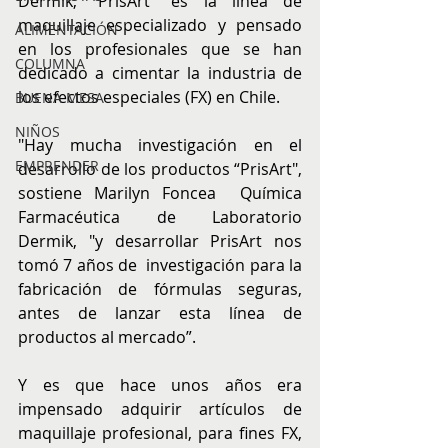
Dermik, “PrisArt” es la línea de 
maquillaje especializado y pensado 
ALIMENTACIÓN
en los profesionales que se han 
COLUMNA
dedicado a cimentar la industria de 
los efectos especiales (FX) en Chile. 
BUENA MESA
NIÑOS
"Hay mucha investigación en el 
EMPRENDER
desarrollo de los productos “PrisArt", 
sostiene Marilyn Foncea  Química 
Farmacéutica de Laboratorio 
Dermik, "y desarrollar PrisArt nos 
tomó 7 años de  investigación para la 
fabricación de fórmulas seguras, 
antes de lanzar esta línea de 
productos al mercado”.
Y es que hace unos años era 
impensado adquirir artículos de 
maquillaje profesional, para fines FX, 