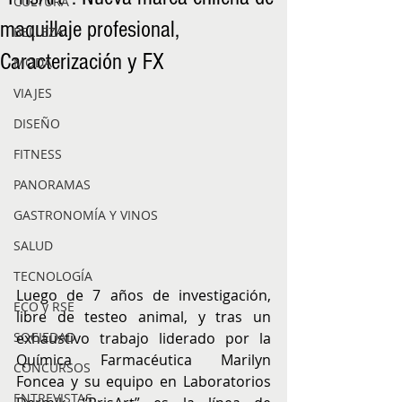
CULTURA
maquillaje profesional,
BELLEZA
Caracterización y FX
MODA
VIAJES
DISEÑO
FITNESS
PANORAMAS
GASTRONOMÍA Y VINOS
SALUD
TECNOLOGÍA
Luego de 7 años de investigación, 
ECO y RSE
libre de testeo animal, y tras un 
exhaustivo trabajo liderado por la 
SOCIEDAD
Química Farmacéutica Marilyn 
CONCURSOS
Foncea y su equipo en Laboratorios 
ENTREVISTAS