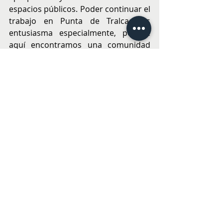
espacios públicos. Poder continuar el 
trabajo en Punta de Tralca nos 
entusiasma especialmente, porque 
aquí encontramos una comunidad 
con una gran disposición y 
compromiso para impulsar 
proyectos que aporten al desarrollo 
de la comuna.”, afirma Nicolás Cruz, 
presidente ejecutivo de la Fundación 
Junto al Barrio.
Impulsado desde el 2021, la iniciativa 
ha desarrollado proyectos en los 
municipios de Cartagena, El Tabo, 
Frutillar y El Quisco, regenerando 
más de 10.850 m2 de espacio público 
y beneficiando a cerca de 7.700 
habitantes y más de un millón de 