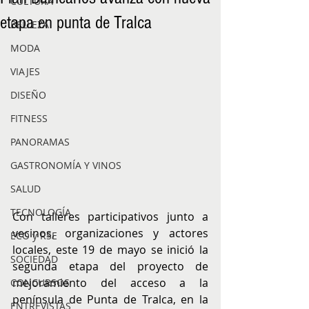
CULTURA
etapa en punta de Tralca
BELLEZA
MODA
VIAJES
DISEÑO
FITNESS
PANORAMAS
GASTRONOMÍA Y VINOS
SALUD
TECNOLOGÍA
Con talleres participativos junto a 
vecinos, organizaciones y actores 
ECO y RSE
locales, este 19 de mayo se inició la 
SOCIEDAD
segunda etapa del proyecto de 
mejoramiento del acceso a la 
CONCURSOS
península de Punta de Tralca, en la 
ENTREVISTAS