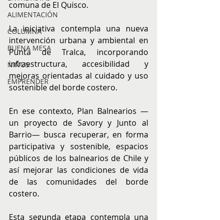
comuna de El Quisco.
ALIMENTACIÓN
La iniciativa contempla una nueva 
COLUMNA
intervención urbana y ambiental en 
BUENA MESA
Punta de Tralca, incorporando 
infraestructura, accesibilidad y 
NIÑOS
mejoras orientadas al cuidado y uso 
EMPRENDER
sostenible del borde costero.
En ese contexto, Plan Balnearios —
un proyecto de Savory y Junto al 
Barrio— busca recuperar, en forma 
participativa y sostenible, espacios 
públicos de los balnearios de Chile y 
así mejorar las condiciones de vida 
de las comunidades del borde 
costero.
Esta segunda etapa contempla una 