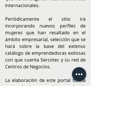
internacionales.
Periódicamente el sitio irá 
incorporando nuevos perfiles de 
mujeres que han resaltado en el 
ámbito empresarial, selección que se 
hará sobre la base del extenso 
catálogo de emprendedoras exitosas 
con que cuenta Sercotec y su red de 
Centros de Negocios.
La elaboración de este portal forma 
parte de la renovada agenda de 
género que impulsa la institución, 
cuyo universo de usuarios y usuarias 
estuvo compuesto en un 63% por 
mujeres en 2022.
EMPRENDER