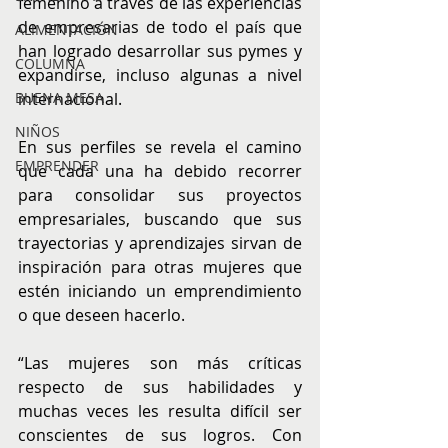
femenino a través de las experiencias 
de empresarias de todo el país que 
ALIMENTACIÓN
han logrado desarrollar sus pymes y 
COLUMNA
expandirse, incluso algunas a nivel 
internacional.
BUENA MESA
NIÑOS
En sus perfiles se revela el camino 
EMPRENDER
que cada una ha debido recorrer 
para consolidar sus proyectos 
empresariales, buscando que sus 
trayectorias y aprendizajes sirvan de 
inspiración para otras mujeres que 
estén iniciando un emprendimiento 
o que deseen hacerlo.
“Las mujeres son más críticas 
respecto de sus habilidades y 
muchas veces les resulta difícil ser 
conscientes de sus logros. Con 