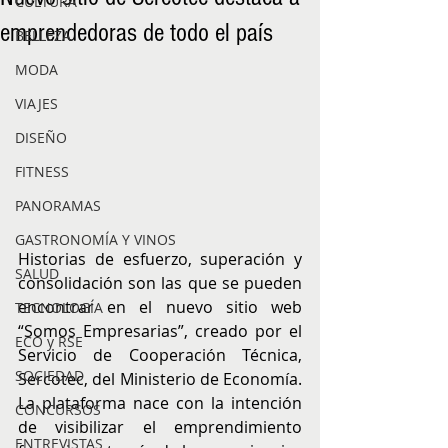
CULTURA
emprendedoras de todo el país
BELLEZA
MODA
VIAJES
DISEÑO
FITNESS
PANORAMAS
GASTRONOMÍA Y VINOS
Historias de esfuerzo, superación y 
SALUD
consolidación son las que se pueden 
encontrar en el nuevo sitio web 
TECNOLOGÍA
“Somos Empresarias”, creado por el 
ECO y RSE
Servicio de Cooperación Técnica, 
SOCIEDAD
Sercotec, del Ministerio de Economía. 
La plataforma nace con la intención 
CONCURSOS
de visibilizar el emprendimiento 
ENTREVISTAS