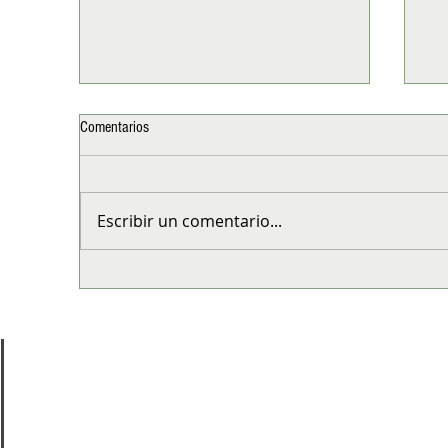
Comentarios
Escribir un comentario...
5 decisiones que marcan la diferencia
Esp
en tu bienestar
Chi
di