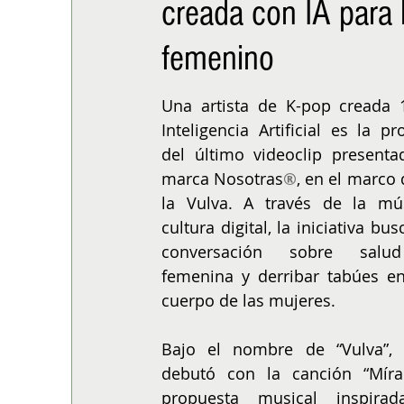
creada con IA para 
ALIMENTACIÓN
COLUMNA
BUENA MESA
femenino
Una artista de K-pop creada 
Inteligencia Artificial es la pro
del último videoclip presenta
marca Nosotras
®
, en el marco 
la Vulva. A través de la mús
cultura digital, la iniciativa busc
conversación sobre salud
femenina y derribar tabúes en
cuerpo de las mujeres.
Bajo el nombre de “Vulva”, la
debutó con la canción “Míra
propuesta musical inspirad