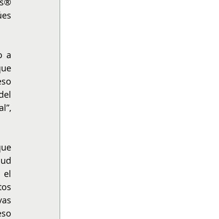
s® 
es 
 a 
ue 
so 
el 
”, 
ue 
ud 
el 
os 
as 
so 