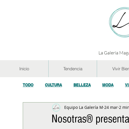
La Galería Maga
Inicio
Tendencia
Vivir Bie
TODO
CULTURA
BELLEZA
MODA
V
Equipo La Galería M
24 mar
2 min
GASTRONOMÍA Y VINOS
SALUD
TECNOL
Nosotras® presenta 