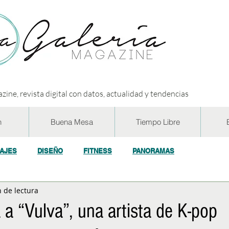
zine, revista digital con datos, actualidad y tendencias
n
Buena Mesa
Tiempo Libre
IAJES
DISEÑO
FITNESS
PANORAMAS
 de lectura
OGÍA
ECO y RSE
SOCIEDAD
CONCURSOS
ENTR
a “Vulva”, una artista de K-pop