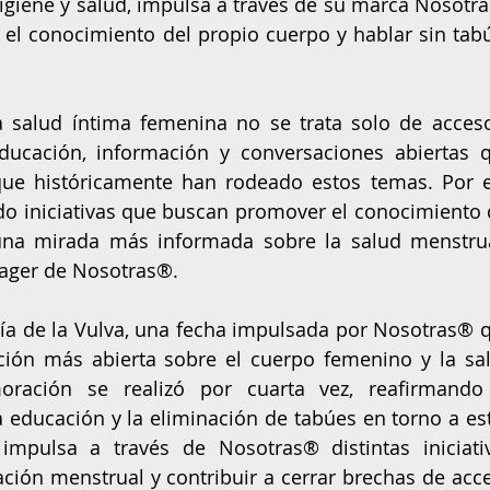
higiene y salud, impulsa a través de su marca Nosotra
l conocimiento del propio cuerpo y hablar sin tabú
salud íntima femenina no se trata solo de acceso
ucación, información y conversaciones abiertas q
que históricamente han rodeado estos temas. Por e
o iniciativas que buscan promover el conocimiento d
una mirada más informada sobre la salud menstrual
nager de Nosotras®.
Día de la Vulva, una fecha impulsada por Nosotras® q
ón más abierta sobre el cuerpo femenino y la sal
ración se realizó por cuarta vez, reafirmando 
educación y la eliminación de tabúes en torno a est
mpulsa a través de Nosotras® distintas iniciativ
ción menstrual y contribuir a cerrar brechas de acce