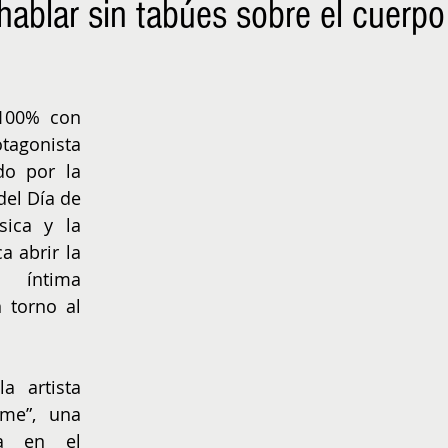
hablar sin tabúes sobre el cuerpo
NIÑOS
EMPRENDER
100% con 
tagonista 
do por la 
del Día de 
ica y la 
a abrir la 
 íntima 
 torno al 
 artista 
me”, una 
a en el 