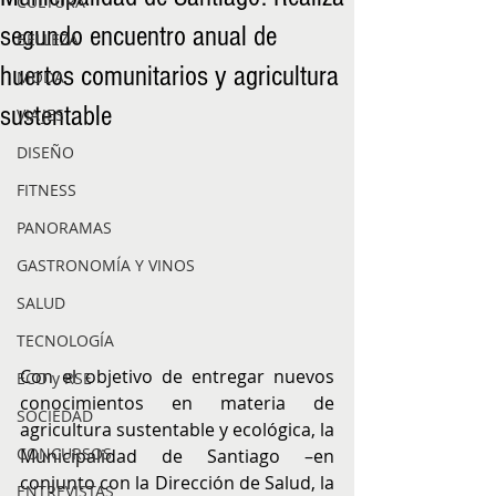
CULTURA
segundo encuentro anual de
BELLEZA
huertos comunitarios y agricultura
MODA
sustentable
VIAJES
DISEÑO
FITNESS
PANORAMAS
GASTRONOMÍA Y VINOS
SALUD
TECNOLOGÍA
Con el objetivo de entregar nuevos 
ECO y RSE
conocimientos en materia de 
SOCIEDAD
agricultura sustentable y ecológica, la 
CONCURSOS
Municipalidad de Santiago –en 
conjunto con la Dirección de Salud, la 
ENTREVISTAS