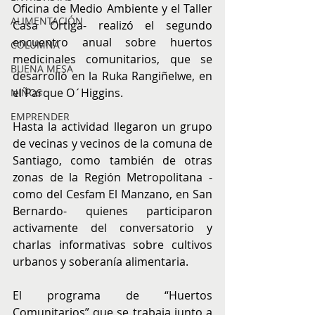
Oficina de Medio Ambiente y el Taller 
ALIMENTACIÓN
Casa Ortiga- realizó el segundo 
encuentro anual sobre huertos 
COLUMNA
medicinales comunitarios, que se 
BUENA MESA
desarrolló en la Ruka Rangiñelwe, en 
el Parque O´Higgins.
NIÑOS
EMPRENDER
Hasta la actividad llegaron un grupo 
de vecinas y vecinos de la comuna de 
Santiago, como también de otras 
zonas de la Región Metropolitana -
como del Cesfam El Manzano, en San 
Bernardo- quienes participaron 
activamente del conversatorio y 
charlas informativas sobre cultivos 
urbanos y soberanía alimentaria. 
El programa de “Huertos 
Comunitarios” que se trabaja junto a 