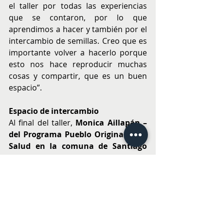
el taller por todas las experiencias 
que se contaron, por lo que 
aprendimos a hacer y también por el 
intercambio de semillas. Creo que es 
importante volver a hacerlo porque 
esto nos hace reproducir muchas 
cosas y compartir, que es un buen 
espacio”.
Espacio de intercambio
Al final del taller, 
Monica Aillapán –
del Programa Pueblo Originario en 
Salud en la comuna de Santiago 
(PESPI)- 
destacó el encuentro y el 
lugar donde se efectúo, precisando 
que además de ser un espacio 
mapuche, es un espacio donde se 
practican las diferentes formas 
culturales que existen en nuestro 