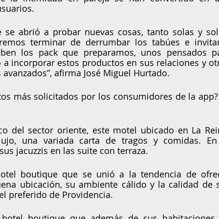
suarios.
 se abrió a probar nuevas cosas, tanto solas y solo
emos terminar de derrumbar los tabúes e invitar
eben los pack que preparamos, unos pensados pa
 incorporar estos productos en sus relaciones y otr
 avanzados”, afirma José Miguel Hurtado.
ntos más solicitados por los consumidores de la app? 
ico del sector oriente, este motel ubicado en La Rein
ujo, una variada carta de tragos y comidas. En 
s jacuzzis en las suite con terraza.
otel boutique que se unió a la tendencia de ofrec
uena ubicación, su ambiente cálido y la calidad de s
l preferido de Providencia.
 hotel boutique que además de sus habitaciones 