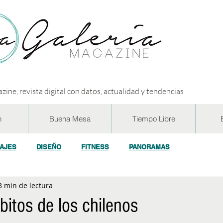
zine, revista digital con datos, actualidad y tendencias
n
Buena Mesa
Tiempo Libre
IAJES
DISEÑO
FITNESS
PANORAMAS
3 min de lectura
OGÍA
ECO y RSE
SOCIEDAD
CONCURSOS
ENTR
itos de los chilenos