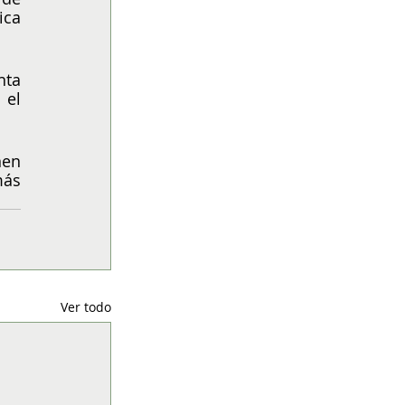
ca 
ta 
el 
en 
ás 
Ver todo