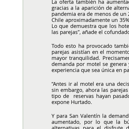
La oferta también ha aumentad
gracias a la aparición de alter
pandemia era de menos de un 2
Chile aproximadamente un 35% d
Lo que demuestra que los hotel
las parejas”, añade el cofundado
Todo esto ha provocado tambié
parejas asistían en el momento,
mayor tranquilidad. Precisamen
demanda por motel se genera y 
experiencia que sea única en pa
“Antes ir al motel era una de
sin embargo, ahora las parejas 
tipo de  reservas hayan pasado
expone Hurtado.
Y para San Valentín la demanda
aumentado, por lo que la bú
alternativas para el disfrute