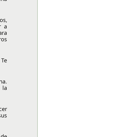
s, 
 a 
ra 
os 
Te 
a. 
la 
er 
us 
de 