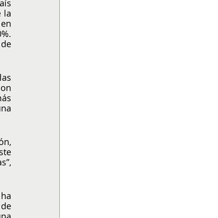
ís 
la 
en 
%. 
de 
as 
on 
ás 
na 
n, 
te 
”, 
ha 
de 
na 