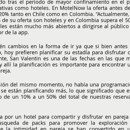
o tras el periodo de mayor confinamiento en el pa
nativas como hoteles. En MotelNow la oferta antes de 
0% tanto en Chile como en Colombia. “Actualmente, 
e su oferta son hoteles y en Colombia supera el 50
es están mucho más abiertos a dirigirse al público 
r de la app.
n cambios en la forma de ir ya que si bien antes l
 hoy prefieren planificar su estadía para disfrutar c
te, San Valentin es una de las fechas en las que m
allí la planificación es importante para encontrar u
reja.
cisión del mismo momento, no había una programació
se están planificando más, lo que significado que es
 de un 10% a un 50% del total de nuestras reservas
 por un hotel para compartir y disfrutar en pareja 
squeda de packs para promover la exploración 
 de la intimidad en pareja se han convertido en u