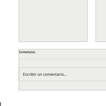
Comentarios
Escribir un comentario...
Xiaomi revoluciona los SUV familiares
Del
con la nueva Serie SkyNomad
una
soc
Sta