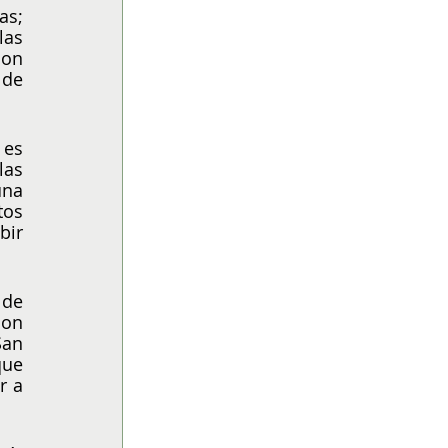
s; 
as 
on 
de 
es 
as 
na 
os 
ir 
de 
on 
an 
ue 
 a 