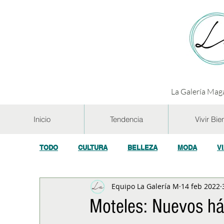
La Galería Maga
Inicio
Tendencia
Vivir Bie
TODO
CULTURA
BELLEZA
MODA
V
Equipo La Galería M
14 feb 2022
GASTRONOMÍA Y VINOS
SALUD
TECNOL
Moteles: Nuevos háb