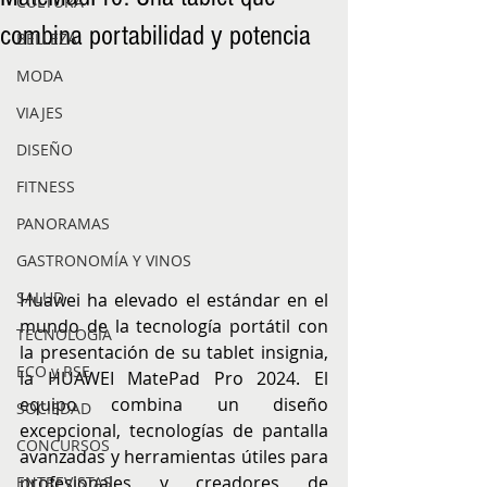
CULTURA
combina portabilidad y potencia
BELLEZA
MODA
VIAJES
DISEÑO
FITNESS
PANORAMAS
GASTRONOMÍA Y VINOS
SALUD
Huawei ha elevado el estándar en el 
mundo de la tecnología portátil con 
TECNOLOGÍA
la presentación de su tablet insignia, 
ECO y RSE
la HUAWEI MatePad Pro 2024. El 
equipo combina un diseño 
SOCIEDAD
excepcional, tecnologías de pantalla 
CONCURSOS
avanzadas y herramientas útiles para 
profesionales y creadores de 
ENTREVISTAS