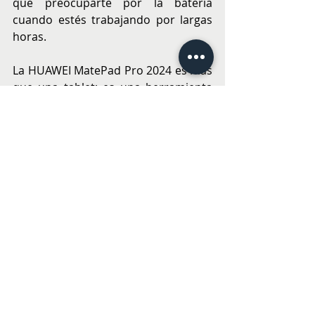
que preocuparte por la batería 
cuando estés trabajando por largas 
horas. 
La HUAWEI MatePad Pro 2024 es más 
que una tablet; es una herramienta 
diseñada para transformar la forma 
en que trabajamos y creamos. Con 
su lanzamiento, Huawei reafirma su 
compromiso con la innovación y la 
calidad en cada uno de sus 
productos.
Precio y disponibilidad
 La HUAWEI MatePad Pro 2024 ​ está 
disponible en Chile a un precio de $ 
899.990. Además, también puedes 
adquirir el servicio de garantía 
adicional, HUAWEI Care, para vivir sin 