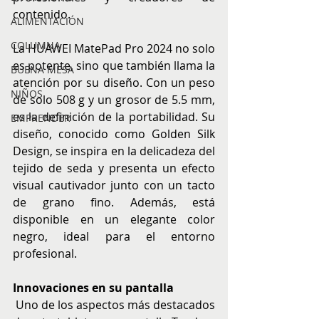
contenido.
ALIMENTACIÓN
COLUMNA
La HUAWEI MatePad Pro 2024 no solo 
es potente, sino que también llama la 
BUENA MESA
atención por su diseño. Con un peso 
NIÑOS
de solo 508 g y un grosor de 5.5 mm, 
es la definición de la portabilidad. Su 
EMPRENDER
diseño, conocido como Golden Silk 
Design, se inspira en la delicadeza del 
tejido de seda y presenta un efecto 
visual cautivador junto con un tacto 
de grano fino. Además, está 
disponible en un elegante color 
negro, ideal para el entorno 
profesional.
Innovaciones en su pantalla
 Uno de los aspectos más destacados 