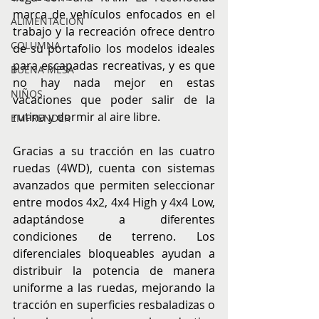
marca de vehículos enfocados en el 
ALIMENTACIÓN
trabajo y la recreación ofrece dentro 
COLUMNA
de su portafolio los modelos ideales 
para escapadas recreativas, y es que 
BUENA MESA
no hay nada mejor en estas 
NIÑOS
vacaciones que poder salir de la 
rutina y dormir al aire libre.
EMPRENDER
Gracias a su tracción en las cuatro 
ruedas (4WD), cuenta con sistemas 
avanzados que permiten seleccionar 
entre modos 4x2, 4x4 High y 4x4 Low, 
adaptándose a diferentes 
condiciones de terreno. Los 
diferenciales bloqueables ayudan a 
distribuir la potencia de manera 
uniforme a las ruedas, mejorando la 
tracción en superficies resbaladizas o 