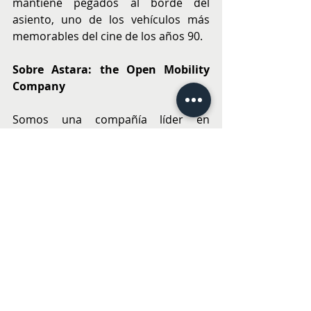
mantiene pegados al borde del 
asiento, uno de los vehículos más 
memorables del cine de los años 90.
Sobre Astara: the Open Mobility 
Company
Somos una compañía líder en 
movilidad (the Open Mobility 
Company), con un enfoque centrado 
en las personas, comprometidos con 
la sostenibilidad.
Con una facturación en 2023 de 5.200 
billones de euros a nivel global, 
Astara ofrece soluciones de 
movilidad personal, con opciones 
para las diferentes necesidades de 
cada usuario, dependiendo de la 