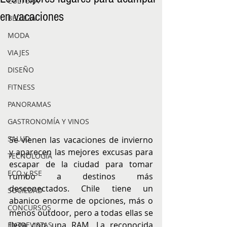
CULTURA
en vacaciones
BELLEZA
MODA
VIAJES
DISEÑO
FITNESS
PANORAMAS
GASTRONOMÍA Y VINOS
SALUD
Se vienen las vacaciones de invierno 
y aparecen las mejores excusas para 
TECNOLOGÍA
escapar de la ciudad para tomar 
ECO y RSE
rumbo a destinos más 
desconectados. Chile tiene un 
SOCIEDAD
abanico enorme de opciones, más o 
CONCURSOS
menos outdoor, pero a todas ellas se 
llega con una RAM. La reconocida 
ENTREVISTAS