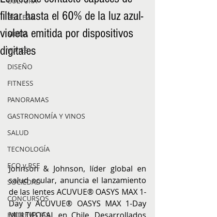
CULTURA
filtrar hasta el 60% de la luz azul-
BELLEZA
violeta emitida por dispositivos
MODA
digitales
VIAJES
DISEÑO
FITNESS
PANORAMAS
GASTRONOMÍA Y VINOS
SALUD
TECNOLOGÍA
ECO y RSE
Johnson & Johnson, líder global en 
salud ocular, anuncia el lanzamiento 
SOCIEDAD
de las lentes ACUVUE® OASYS MAX 1-
CONCURSOS
Day y ACUVUE® OASYS MAX 1-Day 
MULTIFOCAL en Chile. Desarrollados 
ENTREVISTAS