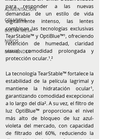
para responder a las nuevas 
ALIMENTACIÓN
demandas de un estilo de vida 
COLUMNA
digitalmente intenso, las lentes 
combinan las tecnologías exclusivas 
BUENA MESA
TearStable™ y OptiBlue™¹, ofreciendo 
NIÑOS
retención de humedad, claridad 
visual, comodidad prolongada y 
EMPRENDER
protección ocular.¹
²
,
La tecnología TearStable™ fortalece la 
estabilidad de la película lagrimal y 
mantiene la hidratación ocular¹, 
garantizando comodidad excepcional 
a lo largo del día². A su vez, el filtro de 
luz OptiBlue™ proporciona el nivel 
más alto de bloqueo de luz azul-
violeta del mercado, con capacidad 
de filtrado del 60%, reduciendo la 