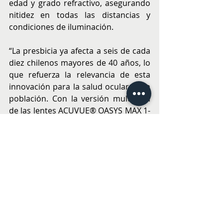
edad y grado refractivo, asegurando 
nitidez en todas las distancias y 
condiciones de iluminación.
“La presbicia ya afecta a seis de cada 
diez chilenos mayores de 40 años, lo 
que refuerza la relevancia de esta 
innovación para la salud ocular de la 
población. Con la versión multifocal 
de las lentes ACUVUE® OASYS MAX 1-
Day, queremos ampliar el acceso a 
soluciones que garanticen calidad 
visual en todas las distancias, con 
comodidad durante todo el día”, 
complementa Laura Zatyracz, 
General Manager de Vision Care, 
South Hub, Johnson & Johnson.
Más de 31 estudios clínicos ya se han 