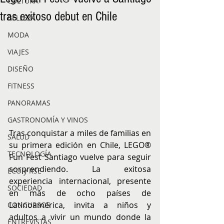
CULTURA
tras exitoso debut en Chile
BELLEZA
MODA
VIAJES
DISEÑO
FITNESS
PANORAMAS
GASTRONOMÍA Y VINOS
Tras conquistar a miles de familias en 
SALUD
su primera edición en Chile, LEGO® 
TECNOLOGÍA
Fun Fest Santiago vuelve para seguir 
sorprendiendo. La exitosa 
ECO y RSE
experiencia internacional, presente 
SOCIEDAD
en más de ocho países de 
Latinoamérica, invita a niños y 
CONCURSOS
adultos a vivir un mundo donde la 
ENTREVISTAS