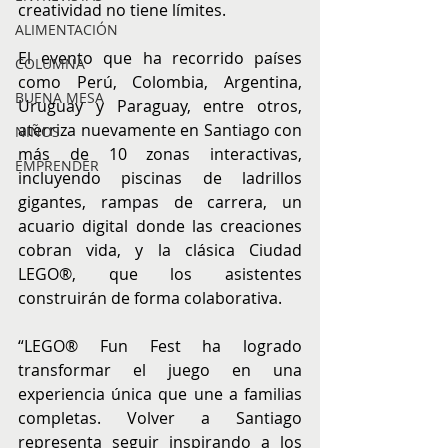
creatividad no tiene límites.
ALIMENTACIÓN
El evento que ha recorrido países 
COLUMNA
como Perú, Colombia, Argentina, 
BUENA MESA
Uruguay y Paraguay, entre otros, 
aterriza nuevamente en Santiago con 
NIÑOS
más de 10 zonas interactivas, 
EMPRENDER
incluyendo piscinas de ladrillos 
gigantes, rampas de carrera, un 
acuario digital donde las creaciones 
cobran vida, y la clásica Ciudad 
LEGO®, que los asistentes 
construirán de forma colaborativa.
“LEGO® Fun Fest ha logrado 
transformar el juego en una 
experiencia única que une a familias 
completas. Volver a Santiago 
representa seguir inspirando a los 