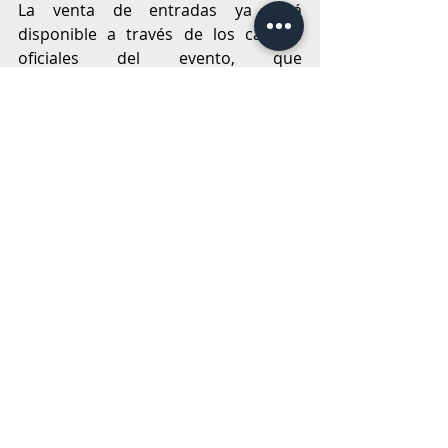
La venta de entradas ya está 
disponible a través de los canales 
oficiales del evento, que 
corresponden a Ticketmaster. La 
experiencia abrirá sus puertas al 
público el 22 de noviembre, 
prometiendo convertirse 
nuevamente en uno de los 
panoramas familiares imperdibles de 
la temporada.
PANORAMAS
Entradas recientes
Ver todo