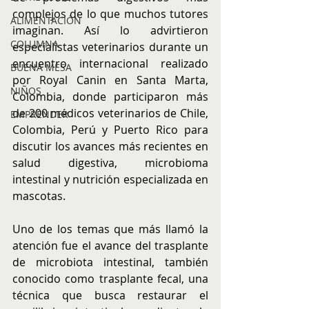
complejos de lo que muchos tutores 
ALIMENTACIÓN
imaginan. Así lo advirtieron 
COLUMNA
especialistas veterinarios durante un 
encuentro internacional realizado 
BUENA MESA
por Royal Canin en Santa Marta, 
NIÑOS
Colombia, donde participaron más 
de 200 médicos veterinarios de Chile, 
EMPRENDER
Colombia, Perú y Puerto Rico para 
discutir los avances más recientes en 
salud digestiva, microbioma 
intestinal y nutrición especializada en 
mascotas.
Uno de los temas que más llamó la 
atención fue el avance del trasplante 
de microbiota intestinal, también 
conocido como trasplante fecal, una 
técnica que busca restaurar el 