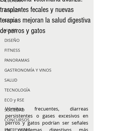
CULTURA
trasplantes fecales y nuevas
BELLEZA
terapias mejoran la salud digestiva
MODA
de perros y gatos
VIAJES
DISEÑO
FITNESS
PANORAMAS
GASTRONOMÍA Y VINOS
SALUD
TECNOLOGÍA
ECO y RSE
Vómitos frecuentes, diarreas 
SOCIEDAD
persistentes o gases excesivos en 
CONCURSOS
perros y gatos podrían ser señales 
de problemas digestivos más 
ENTREVISTAS