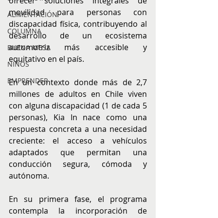
ofrecer soluciones integrales de 
movilidad para personas con 
ALIMENTACIÓN
discapacidad física, contribuyendo al 
COLUMNA
desarrollo de un ecosistema 
automotriz más accesible y 
BUENA MESA
equitativo en el país.
NIÑOS
EMPRENDER
En un contexto donde más de 2,7 
millones de adultos en Chile viven 
con alguna discapacidad (1 de cada 5 
personas), Kia In nace como una 
respuesta concreta a una necesidad 
creciente: el acceso a vehículos 
adaptados que permitan una 
conducción segura, cómoda y 
autónoma.
En su primera fase, el programa 
contempla la incorporación de 