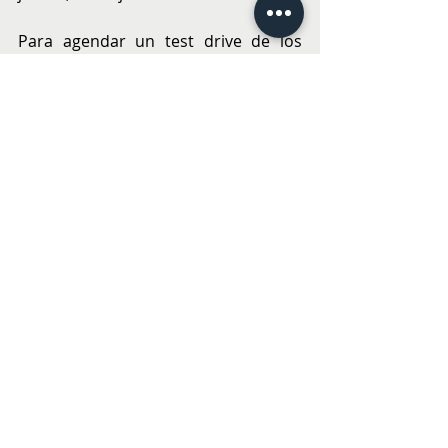
Para agendar un test drive de los 
modelos de Kia y para revisar más 
noticias  visita 
www.kia.cl
.
ECO y RSE
TECNOLOGÍA
Entradas recientes
Ver todo