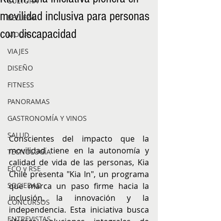
CULTURA
movilidad inclusiva para personas
BELLEZA
con discapacidad
MODA
VIAJES
DISEÑO
FITNESS
PANORAMAS
GASTRONOMÍA Y VINOS
SALUD
Conscientes del impacto que la 
movilidad tiene en la autonomía y 
TECNOLOGÍA
calidad de vida de las personas, Kia 
ECO y RSE
Chile presenta "Kia In", un programa 
SOCIEDAD
que marca un paso firme hacia la 
inclusión, la innovación y la 
CONCURSOS
independencia. Esta iniciativa busca 
ENTREVISTAS