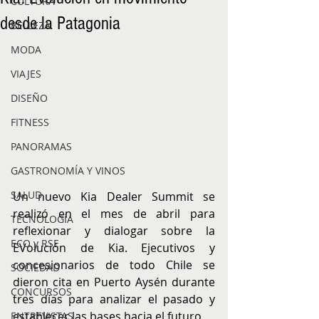
CULTURA
desde la Patagonia
BELLEZA
MODA
VIAJES
DISEÑO
FITNESS
PANORAMAS
GASTRONOMÍA Y VINOS
SALUD
Un nuevo Kia Dealer Summit se 
realizó en el mes de abril para 
TECNOLOGÍA
reflexionar y dialogar sobre la 
ECO y RSE
EVolución de Kia. Ejecutivos y 
concesionarios de todo Chile se 
SOCIEDAD
dieron cita en Puerto Aysén durante 
CONCURSOS
tres días para analizar el pasado y 
establecer las bases hacia el futuro. 
ENTREVISTAS