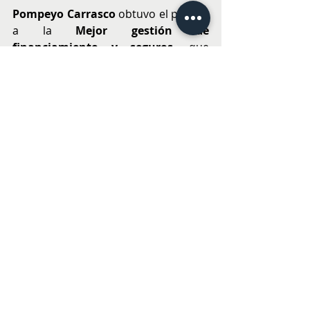
Pompeyo Carrasco
 obtuvo el premio 
a la 
Mejor gestión de 
financiamiento y seguros
, que 
destaca la gestión integral de 
financiamiento y seguros en 
términos cuantitativos, sino que 
también reconoce el aporte en la 
generación de buenas prácticas  que 
ayudan a la marca y a Forum a 
desarrollar mejoras a distintos 
procesos relacionados.
Por su parte, 
Automotora 
Berrios
 fue elegido como 
Mejor 
Dealer Postventa
, ya que fue capaz 
de lograr desempeños 
sobresalientes en todos los puntos 
de contactos con nuestros clientes 