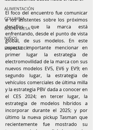
ALIMENTACIÓN
El foco del encuentro fue comunicar 
COLUMNA
a los asistentes sobre los próximos 
desafíos que la marca está 
BUENA MESA
enfrentando, desde el punto de vista 
NIÑOS
global, de sus modelos. En este 
aspecto importante mencionar en 
EMPRENDER
primer lugar la estrategia de 
electromovilidad de la marca con sus 
nuevos modelos EV5, EV6 y EV9; en 
segundo lugar, la estrategia de 
vehículos comerciales de última milla 
y la estrategia PBV dada a conocer en 
el CES 2024; en tercer lugar, la 
estrategia de modelos híbridos a 
incorporar durante el 2025; y por 
último la nueva pickup Tasman que 
recientemente fue mostrado su 