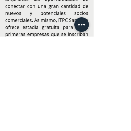
conectar con una gran cantidad de 
nuevos y potenciales socios 
comerciales. Asimismo, ITPC Santiago 
ofrece estadía gratuita para las 5 
primeras empresas que se inscriban 
para asistir a Trade Expo Indonesia, 
un beneficio que permite facilitar y 
aminorar los costos del viaje a una 
de las mayores economías a nivel 
global.
Para más información, visítanos en 
LinkedIn e Instagram: @itpcsantiago y 
en la web: 
itpcsantiago.cl
.   
EMPRENDER