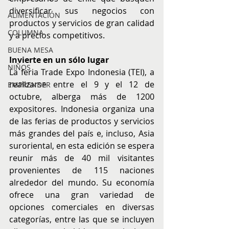
diversificar sus negocios con 
ALIMENTACIÓN
productos y servicios de gran calidad 
COLUMNA
y a precios competitivos.
BUENA MESA
Invierte en un sólo lugar
NIÑOS
La feria Trade Expo Indonesia (TEI), a 
realizarse entre el 
9 y el 12 de 
EMPRENDER
octubre, 
alberga más de 1200 
expositores. Indonesia organiza una 
de las ferias de productos y servicios 
más grandes del país e, incluso, Asia 
suroriental, en esta edición se espera 
reunir más de 40 mil visitantes 
provenientes de 115 naciones 
alrededor del mundo. Su economía 
ofrece una gran variedad de 
opciones comerciales en diversas 
categorías, entre las que se incluyen 