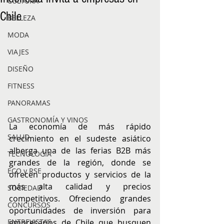
CULTURA
Chile
BELLEZA
MODA
VIAJES
DISEÑO
FITNESS
PANORAMAS
GASTRONOMÍA Y VINOS
La economía de más rápido 
SALUD
crecimiento en el sudeste asiático 
alberga una de las ferias B2B más 
TECNOLOGÍA
grandes de la región, donde se 
ECO y RSE
ofrecen productos y servicios de la 
más alta calidad y precios 
SOCIEDAD
competitivos. Ofreciendo grandes 
CONCURSOS
oportunidades de inversión para 
ENTREVISTAS
empresarios de Chile que busquen 