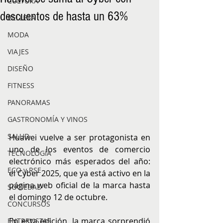
CULTURA
descuentos de hasta un 63%
BELLEZA
MODA
VIAJES
DISEÑO
FITNESS
PANORAMAS
GASTRONOMÍA Y VINOS
SALUD
Huawei vuelve a ser protagonista en 
uno de los eventos de comercio 
TECNOLOGÍA
electrónico más esperados del año: 
ECO y RSE
el Cyber 2025, que ya está activo en la 
página web oficial de la marca hasta 
SOCIEDAD
el domingo 12 de octubre.
CONCURSOS
En esta edición, la marca sorprendió 
ENTREVISTAS