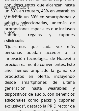
con descuentos que alcanzan hasta 
ALIMENTACIÓN
un 63% en routers, 45% en wearables 
COLUMNA
y más de un 30% en smartphones y 
tablets seleccionadas, además de 
BUENA MESA
promociones especiales que incluyen 
NIÑOS
combos, regalos y cupones 
adicionales.
EMPRENDER
“Queremos que cada vez más 
personas puedan acceder a la 
innovación tecnológica de Huawei a 
precios realmente convenientes. Este 
año, hemos ampliado la gama de 
productos en oferta, incluyendo 
desde smartphones de última 
generación hasta wearables y 
dispositivos de audio, con beneficios 
adicionales como packs y cupones 
exclusivos”, destacó la PR Director de 