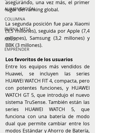
asegurando, una vez más, el primer 
ALIMENTACIÓN
lugar del ranking global.
COLUMNA
La segunda posición fue para Xiaomi 
BUENA MESA
(9,5 millones), seguida por Apple (7,4 
millones), Samsung (3,2 millones) y 
NIÑOS
BBK (3 millones).
EMPRENDER
Los favoritos de los usuarios
Entre los equipos más vendidos de 
Huawei, se incluyen las series 
HUAWEI WATCH FIT 4, compacta, pero 
con potentes funciones, y HUAWEI 
WATCH GT 5, que introdujo el nuevo 
sistema TruSense. También están las 
series HUAWEI WATCH 5, que 
funciona con una batería de modo 
dual que permite cambiar entre los 
modos Estándar y Ahorro de Batería, 