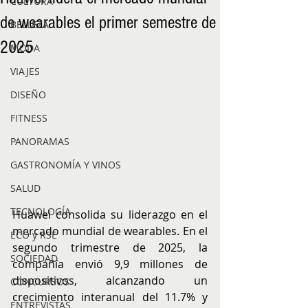
CULTURA
de wearables el primer semestre de
BELLEZA
2025
MODA
VIAJES
DISEÑO
FITNESS
PANORAMAS
GASTRONOMÍA Y VINOS
SALUD
TECNOLOGÍA
Huawei consolida su liderazgo en el 
mercado mundial de wearables. En el 
ECO y RSE
segundo trimestre de 2025, la 
SOCIEDAD
compañía
envió 9,9 millones de 
dispositivos, alcanzando un 
CONCURSOS
crecimiento interanual del 11.7% y 
ENTREVISTAS