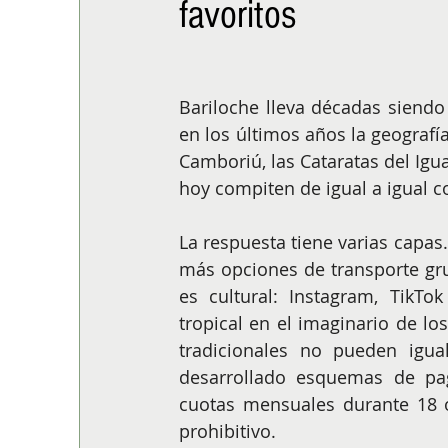
favoritos
ALIMENTACIÓN
COLUMNA
BUENA MESA
Bariloche lleva décadas siendo 
en los últimos años la geografía
Camboriú, las Cataratas del Igu
hoy compiten de igual a igual c
La respuesta tiene varias capas.
más opciones de transporte gru
es cultural: Instagram, TikTo
tropical en el imaginario de l
tradicionales no pueden igua
desarrollado esquemas de pag
cuotas mensuales durante 18 o
prohibitivo.