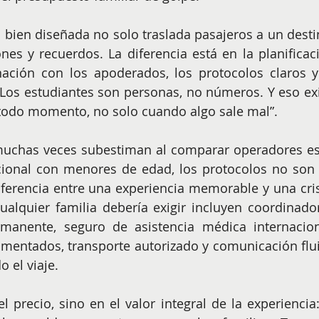
a bien diseñada no solo traslada pasajeros a un destin
es y recuerdos. La diferencia está en la planificaci
nación con los apoderados, los protocolos claros y 
s estudiantes son personas, no números. Y eso exi
todo momento, no solo cuando algo sale mal”.
muchas veces subestiman al comparar operadores es 
cional con menores de edad, los protocolos no son 
diferencia entre una experiencia memorable y una crisi
lquier familia debería exigir incluyen coordinador
anente, seguro de asistencia médica internaciona
entados, transporte autorizado y comunicación flui
 el viaje.
l precio, sino en el valor integral de la experiencia: 