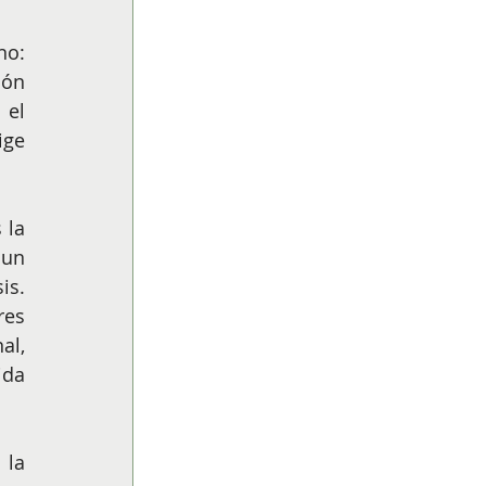
o: 
ón 
el 
ge 
la 
un 
s. 
es 
l, 
da 
la 