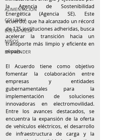
la Agencia de Sostenibilidad 
ALIMENTACIÓN
Energética (Agencia SE). Este 
COLUMNA
acuerdo, que ha alcanzado un récord 
de 175 instituciones adheridas, busca 
BUENA MESA
acelerar la transición hacia un 
NIÑOS
transporte más limpio y eficiente en 
el país.
EMPRENDER
El Acuerdo tiene como objetivo 
fomentar la colaboración entre 
empresas y entidades 
gubernamentales para la 
implementación de soluciones 
innovadoras en electromovilidad. 
Entre los avances destacados, se 
encuentra la expansión de la oferta 
de vehículos eléctricos, el desarrollo 
de infraestructura de carga y la 