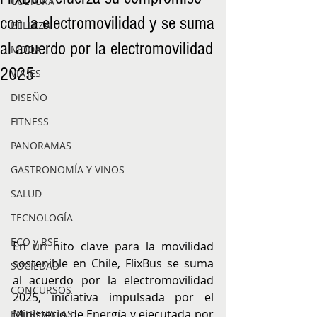
CULTURA
con la electromovilidad y se suma
BELLEZA
al acuerdo por la electromovilidad
MODA
2025
VIAJES
DISEÑO
FITNESS
PANORAMAS
GASTRONOMÍA Y VINOS
SALUD
TECNOLOGÍA
ECO y RSE
En un hito clave para la movilidad 
sostenible en Chile, FlixBus se suma 
SOCIEDAD
al acuerdo por la electromovilidad 
CONCURSOS
2025, iniciativa impulsada por el 
Ministerio de Energía y ejecutada por 
ENTREVISTAS