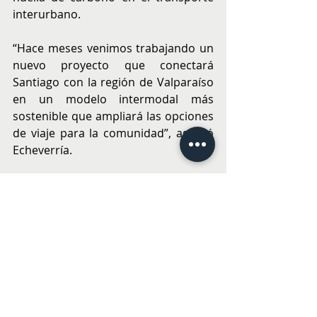
interurbano.
“Hace meses venimos trabajando un 
nuevo proyecto que conectará 
Santiago con la región de Valparaíso 
en un modelo intermodal más 
sostenible que ampliará las opciones 
de viaje para la comunidad”, agregó 
Echeverría.
Además de sus compromisos 
operativos, FlixBus se compromete a 
impulsar estudios y acciones que 
faciliten la transición hacia la 
electromovilidad en el transporte 
interurbano. La empresa compartirá 
datos y aprendizajes obtenidos en su 
proyecto piloto con universidades y 