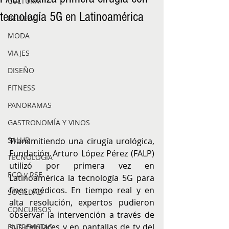
CULTURA
tecnología 5G en Latinoamérica
BELLEZA
MODA
VIAJES
DISEÑO
FITNESS
PANORAMAS
GASTRONOMÍA Y VINOS
SALUD
Transmitiendo una cirugía urológica, 
Fundación Arturo López Pérez (FALP) 
TECNOLOGÍA
utilizó por primera vez en 
ECO y RSE
Latinoamérica la tecnología 5G para 
fines médicos. En tiempo real y en 
SOCIEDAD
alta resolución, expertos pudieron 
CONCURSOS
observar la intervención a través de 
sus celulares y en pantallas de tv del 
ENTREVISTAS