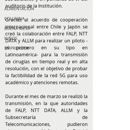
auditorio de la Institución. 
ALIMENTACIÓN
COLUMNA
Gracias al acuerdo de cooperación 
internacional entre Chile y Japón se 
BUENA MESA
creó la colaboración
entre FALP, NTT 
NIÑOS
DATA y ALLM para realizar un piloto -
el primero en su tipo en 
EMPRENDER
Latinoamérica- para la transmisión 
de cirugías en tiempo real y en alta 
resolución, con el objetivo de probar 
la factibilidad de la red 5G para uso 
académico y atenciones remotas. 
Durante el mes de marzo se realizó la 
transmisión, en la que autoridades 
de FALP, NTT DATA, ALLM y la 
Subsecretaría de 
Telecomunicaciones, pudieron 