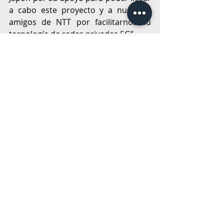
a cabo este proyecto y a nuestros 
amigos de NTT por facilitarnos su 
tecnología de redes privadas 5G”.
Durante el desarrollo del proyecto, 
tanto la Embajada de Japón en Chile  
como la Subsecretaría de 
Telecomunicaciones estuvieron 
presentes en diversas instancias, 
siguiendo de cerca cada etapa del 
proceso.
“De esto hablamos cuando decimos 
que la tecnología 5G mejorará la vida 
de las personas. El uso del 5G en la 
telemedicina es solo uno de los 
beneficios que podemos obtener. 
Recordemos que la base de usuarios 