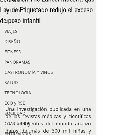
CULTURA
Ley de Etiquetado redujo el exceso
BELLEZA
de peso infantil
MODA
VIAJES
DISEÑO
FITNESS
PANORAMAS
GASTRONOMÍA Y VINOS
SALUD
TECNOLOGÍA
ECO y RSE
Una investigación publicada en una 
SOCIEDAD
de las revistas médicas y científicas 
más influyentes del mundo analizó 
CONCURSOS
datos de más de 300 mil niñas y 
ENTREVISTAS