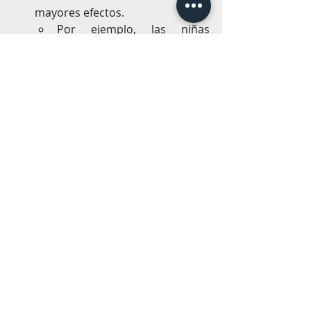
mayores efectos.
Por ejemplo, las niñas 
matriculadas en 
establecimientos 
subvencionados 
presentaron una 
probabilidad entre 
3,2 % y 
4,5 % menor de exceso de 
peso
 cuando estuvieron 
expuestas durante prekínder 
y primero básico, en 
comparación con las 
cohortes de control no 
expuestas.
Los niños y niñas expuestos 
durante un período más corto -
solo seis meses- también 
presentaron reducciones en el 