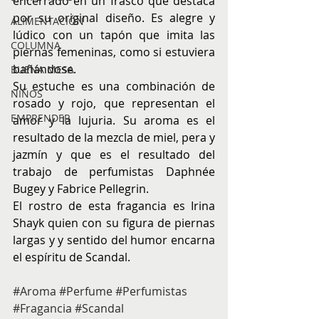
encerrado en un frasco que destaca 
por su original diseño. Es alegre y 
ALIMENTACIÓN
lúdico con un tapón que imita las 
COLUMNA
piernas femeninas, como si estuviera 
bañándose.
BUENA MESA
Su estuche es una combinación de 
NIÑOS
rosado y rojo, que representan el 
EMPRENDER
amor y la lujuria. Su aroma es el 
resultado de la mezcla de miel, pera y 
jazmín y que es el resultado del 
trabajo de perfumistas Daphnée 
Bugey y Fabrice Pellegrin.
El rostro de esta fragancia es Irina 
Shayk quien con su figura de piernas 
largas y y sentido del humor encarna 
el espíritu de Scandal.
#Aroma
#Perfume
#Perfumistas
#Fragancia
#Scandal