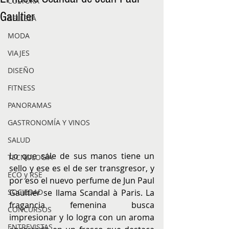
CULTURA
Gaultier
BELLEZA
MODA
VIAJES
DISEÑO
FITNESS
PANORAMAS
GASTRONOMÍA Y VINOS
SALUD
Lo que sale de sus manos tiene un 
TECNOLOGÍA
sello y ese es el de ser transgresor, y 
ECO y RSE
por eso el nuevo perfume de Jun Paul 
Gaultier se llama Scandal à Paris. La 
SOCIEDAD
fragancia femenina busca 
CONCURSOS
impresionar y lo logra con un aroma 
ENTREVISTAS