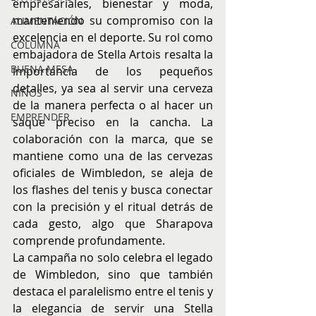
empresariales, bienestar y moda, 
manteniendo su compromiso con la 
ALIMENTACIÓN
excelencia en el deporte. Su rol como 
COLUMNA
embajadora de Stella Artois resalta la 
BUENA MESA
importancia de los pequeños 
detalles, ya sea al servir una cerveza 
NIÑOS
de la manera perfecta o al hacer un 
EMPRENDER
saque preciso en la cancha. La 
colaboración con la marca, que se 
mantiene como una de las cervezas 
oficiales de Wimbledon, se aleja de 
los flashes del tenis y busca conectar 
con la precisión y el ritual detrás de 
cada gesto, algo que Sharapova 
comprende profundamente.
La campaña no solo celebra el legado 
de Wimbledon, sino que también 
destaca el paralelismo entre el tenis y 
la elegancia de servir una Stella 