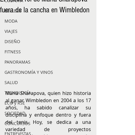
CULTURA
fuera de la cancha en Wimbledon
BELLEZA
MODA
VIAJES
DISEÑO
FITNESS
PANORAMAS
GASTRONOMÍA Y VINOS
SALUD
Maria Sharapova, quien hizo historia 
TECNOLOGÍA
al ganar Wimbledon en 2004 a los 17 
ECO y RSE
años, ha sabido canalizar su 
SOCIEDAD
disciplina y enfoque dentro y fuera 
del tenis. Hoy, se dedica a una 
CONCURSOS
variedad de proyectos 
ENTREVISTAS