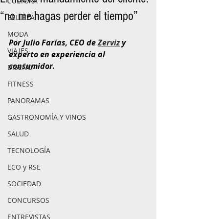
CULTURA
“no me hagas perder el tiempo”
BELLEZA
MODA
Por Julio Farías, CEO de 
Zerviz
 y 
VIAJES
experto en experiencia al 
consumidor.
DISEÑO
FITNESS
PANORAMAS
GASTRONOMÍA Y VINOS
SALUD
TECNOLOGÍA
ECO y RSE
SOCIEDAD
CONCURSOS
ENTREVISTAS