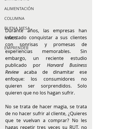
ALIMENTACIÓN
COLUMNA
BUENA MESA
Durante años, las empresas han 
intentado conquistar a sus clientes 
NIÑOS
con sonrisas y promesas de 
EMPRENDER
experiencias memorables. Sin 
embargo, un reciente estudio 
publicado por 
Harvard Business 
Review
 acaba de dinamitar ese 
enfoque: los consumidores no 
quieren ser sorprendidos. Solo 
quieren que no los hagan sufrir.
No se trata de hacer magia, se trata 
de no hacer sufrir al cliente, ¿Quieres 
que te vuelvan a comprar? No les 
hagas repetir tres veces su RUT, no 