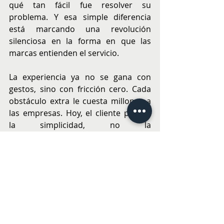
qué tan fácil fue resolver su 
problema. Y esa simple diferencia 
está marcando una revolución 
silenciosa en la forma en que las 
marcas entienden el servicio.
La experiencia ya no se gana con 
gestos, sino con fricción cero. Cada 
obstáculo extra le cuesta millones a 
las empresas. Hoy, el cliente premia 
la simplicidad, no la 
espectacularidad.
Así de claro: menos marketing, más 
eficiencia. En la era de la inmediatez y 
la inteligencia artificial, el cliente no 
quiere que lo sorprendan. Quiere 
que lo resuelvan. Por esto, el nuevo 
mantra empresarial es que no se 