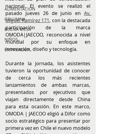
nacional. El evento se realizó el 
ALIMENTACIÓN
pasado jueves 26 de junio en 
Av. 
COLUMNA
Miguel Ramírez 171
, con la destacada 
participación de la marca 
BUENA MESA
OMODA|JAECOO, reconocida a nivel 
NIÑOS
mundial por su enfoque en 
innovación, diseño y tecnología.
EMPRENDER
Durante la jornada, los asistentes 
tuvieron la oportunidad de conocer 
de cerca los más recientes 
lanzamientos de ambas marcas, 
presentados por ejecutivos que 
viajan directamente desde China 
para esta ocasión. En este marco, 
OMODA | JAECOO eligió a Difor como 
socio estratégico para presentar por 
primera vez en Chile el nuevo modelo 