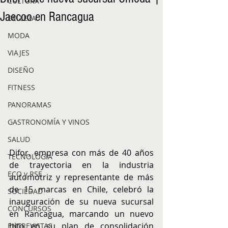
CULTURA
Jaecoo en Rancagua
BELLEZA
MODA
VIAJES
DISEÑO
FITNESS
PANORAMAS
GASTRONOMÍA Y VINOS
SALUD
Difor, empresa con más de 40 años 
TECNOLOGÍA
de trayectoria en la industria 
ECO y RSE
automotriz y representante de más 
de 15 marcas en Chile, celebró la 
SOCIEDAD
inauguración de su nueva sucursal 
CONCURSOS
en Rancagua, marcando un nuevo 
hito en su plan de consolidación 
ENTREVISTAS