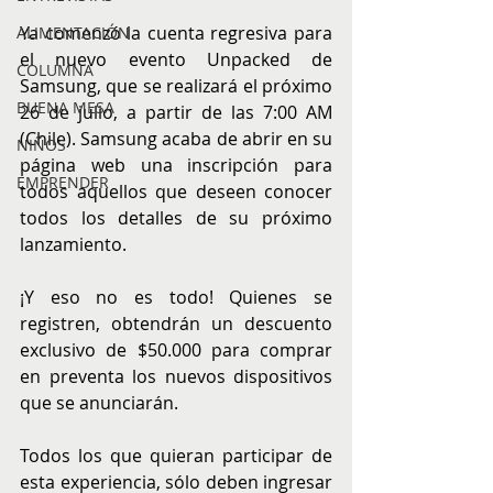
Ya comenzó la cuenta regresiva para 
ALIMENTACIÓN
el nuevo evento Unpacked de 
COLUMNA
Samsung, que se realizará el próximo 
BUENA MESA
26 de julio, a partir de las 7:00 AM 
(Chile). Samsung acaba de abrir en su 
NIÑOS
página web una inscripción para 
EMPRENDER
todos aquellos que deseen conocer 
todos los detalles de su próximo 
lanzamiento.
¡Y eso no es todo! Quienes se 
registren, obtendrán un descuento 
exclusivo de $50.000 para comprar 
en preventa los nuevos dispositivos 
que se anunciarán.
Todos los que quieran participar de 
esta experiencia, sólo deben ingresar 