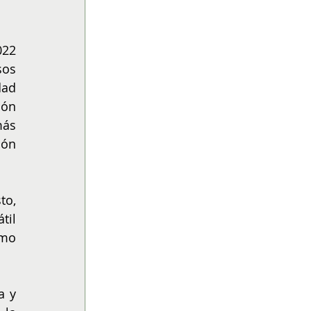
22 
os 
ad 
ón 
ás 
ón 
o, 
il 
mo 
 y 