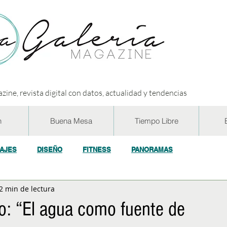
zine, revista digital con datos, actualidad y tendencias
n
Buena Mesa
Tiempo Libre
IAJES
DISEÑO
FITNESS
PANORAMAS
2 min de lectura
OGÍA
ECO y RSE
SOCIEDAD
CONCURSOS
ENTR
o: “El agua como fuente de