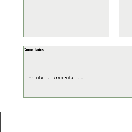
Comentarios
Escribir un comentario...
Disney On Ice llega a Santiago para
Mu
celebrar el Día del Niño con
peq
descuentos de hasta 30% en sus
Día
últimas funciones