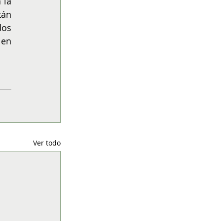
la 
án 
os 
 o en 
Ver todo