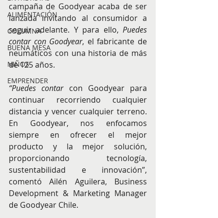
campaña de Goodyear acaba de ser 
ALIMENTACIÓN
lanzada invitando al consumidor a 
seguir adelante. Y para ello, 
Puedes 
COLUMNA
contar con Goodyear
, el fabricante de 
BUENA MESA
neumáticos con una historia de más 
de 125 años.
NIÑOS
EMPRENDER
“Puedes contar
 con Goodyear para 
continuar recorriendo cualquier 
distancia y vencer cualquier terreno. 
En Goodyear, nos enfocamos 
siempre en ofrecer el mejor 
producto y la mejor solución, 
proporcionando tecnología, 
sustentabilidad e innovación”, 
comentó Ailén Aguilera, Business 
Development & Marketing Manager 
de Goodyear Chile.