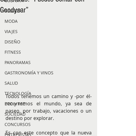
CULTURA
Goodyear”
BELLEZA
MODA
VIAJES
DISEÑO
FITNESS
PANORAMAS
GASTRONOMÍA Y VINOS
SALUD
TECNOLOGÍA
Todos tenemos un camino y -por él- 
recorremos el mundo, ya sea de 
ECO y RSE
paseo, por trabajo, vacaciones o un 
SOCIEDAD
destino por explorar.
CONCURSOS
Es con este concepto que la nueva 
ENTREVISTAS