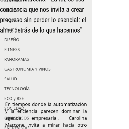
CULTURA
conciencia que nos invita a crear
BELLEZA
progreso sin perder lo esencial: el
MODA
alma detrás de lo que hacemos”
VIAJES
DISEÑO
FITNESS
PANORAMAS
GASTRONOMÍA Y VINOS
SALUD
TECNOLOGÍA
ECO y RSE
En tiempos donde la automatización 
SOCIEDAD
y la eficiencia parecen dominar la 
agenda empresarial, Carolina 
CONCURSOS
Marcone invita a mirar hacia otro 
ENTREVISTAS