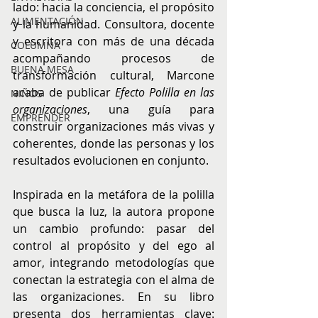
lado: hacia la conciencia, el propósito 
ALIMENTACIÓN
y la humanidad. Consultora, docente 
y escritora con más de una década 
COLUMNA
acompañando procesos de 
BUENA MESA
transformación cultural, Marcone 
acaba de publicar 
Efecto Polilla en las 
NIÑOS
organizaciones
, una guía para 
EMPRENDER
construir organizaciones más vivas y 
coherentes, donde las personas y los 
resultados evolucionen en conjunto.
Inspirada en la metáfora de la polilla 
que busca la luz, la autora propone 
un cambio profundo: pasar del 
control al propósito y del ego al 
amor, integrando metodologías que 
conectan la estrategia con el alma de 
las organizaciones. En su libro 
presenta dos herramientas clave: 