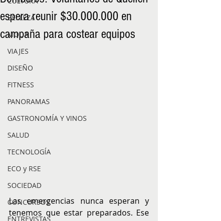
CULTURA
espera reunir $30.000.000 en
BELLEZA
campaña para costear equipos
MODA
VIAJES
DISEÑO
FITNESS
PANORAMAS
GASTRONOMÍA Y VINOS
SALUD
TECNOLOGÍA
ECO y RSE
SOCIEDAD
Las emergencias nunca esperan y 
CONCURSOS
tenemos que estar preparados. Ese 
ENTREVISTAS