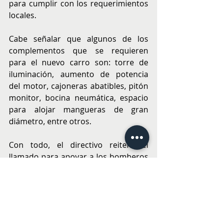
para cumplir con los requerimientos 
locales.
Cabe señalar que algunos de los 
complementos que se requieren 
para el nuevo carro son: torre de 
iluminación, aumento de potencia 
del motor, cajoneras abatibles, pitón 
monitor, bocina neumática, espacio 
para alojar mangueras de gran 
diámetro, entre otros.
Con todo, el directivo reiteró el 
llamado para apoyar a los bomberos 
queilinos. “Invitamos a nuestros 
vecinos, vecinas, amigos y queilinos 
de corazón a apoyarnos en esta gran 
cruzada por equipar nuestro nuevo 
carro bomba que no solo apoyará y 