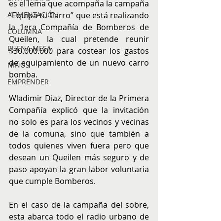
es el lema que acompaña la campaña 
ALIMENTACIÓN
“Equipa tu Carro” que está realizando 
la 1era Compañía de Bomberos de 
COLUMNA
Queilen, la cual pretende reunir 
BUENA MESA
$30.000.000 para costear los gastos 
de equipamiento de un nuevo carro 
NIÑOS
bomba.
EMPRENDER
Wladimir Diaz, Director de la Primera 
Compañía explicó que la invitación 
no solo es para los vecinos y vecinas 
de la comuna, sino que también a 
todos quienes viven fuera pero que 
desean un Queilen más seguro y de 
paso apoyan la gran labor voluntaria 
que cumple Bomberos.
En el caso de la campaña del sobre, 
esta abarca todo el radio urbano de 