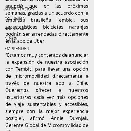
anunció que en las próximas 
ALIMENTACIÓN
semanas, gracias a un acuerdo con la 
COLUMNA
empresa brasileña Tembici, sus 
características bicicletas naranjas 
BUENA MESA
podrán ser arrendadas directamente 
NIÑOS
en la app de Uber. 
EMPRENDER
“Estamos muy contentos de anunciar 
la expansión de nuestra asociación 
con Tembici para llevar una opción 
de micromovilidad directamente a 
través de nuestra app a Chile. 
Queremos ofrecer a nuestros 
usuarios/as cada vez más opciones 
de viaje sustentables y accesibles, 
siempre con la mejor experiencia 
posible", afirmó Annie Duvnjak, 
Gerente Global de Micromovilidad de 