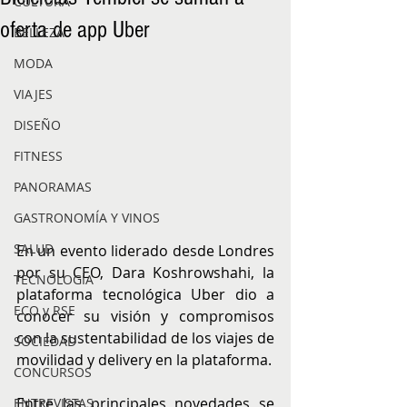
CULTURA
oferta de app Uber
BELLEZA
MODA
VIAJES
DISEÑO
FITNESS
PANORAMAS
GASTRONOMÍA Y VINOS
SALUD
En un evento liderado desde Londres 
por su CEO, Dara Koshrowshahi, la 
TECNOLOGÍA
plataforma tecnológica Uber dio a 
ECO y RSE
conocer su visión y compromisos 
con la sustentabilidad de los viajes de 
SOCIEDAD
movilidad y delivery en la plataforma. 
CONCURSOS
Entre las principales novedades se 
ENTREVISTAS