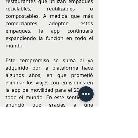
restaurantes que utilizan empaques 
reciclables, reutilizables o 
compostables. A medida que más 
comerciantes adopten estos 
empaques, la app continuará 
expandiendo la función en todo el 
mundo.
Este compromiso se suma al ya 
adquirido por la plataforma hace 
algunos años, en que prometió 
eliminar los viajes con emisiones en 
la app de movilidad para el 2040 en 
todo el mundo. En este sentido, se 
anunció que gracias a una 
actualización de sus algoritmos - por 
ahora solo en EE.UU. y 
próximamente en todo el mundo- la 
app ofrece opciones de viaje más 