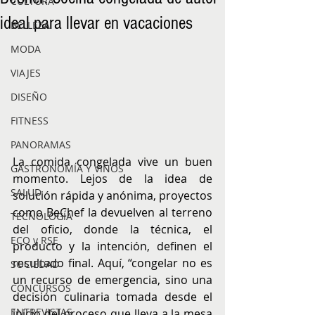
CULTURA
ideal para llevar en vacaciones
BELLEZA
MODA
VIAJES
DISEÑO
FITNESS
PANORAMAS
La comida congelada vive un buen 
GASTRONOMÍA Y VINOS
momento. Lejos de la idea de 
SALUD
solución rápida y anónima, proyectos 
como BeChef la devuelven al terreno 
TECNOLOGÍA
del oficio, donde la técnica, el 
ECO y RSE
producto y la intención, definen el 
resultado final. Aquí, “congelar no es 
SOCIEDAD
un recurso de emergencia, sino una 
CONCURSOS
decisión culinaria tomada desde el 
ENTREVISTAS
inicio del proceso que lleva a la mesa 