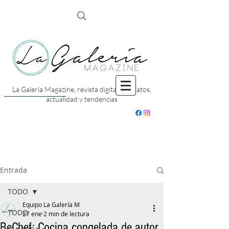
La Galería Magazine, revista digital con datos,
actualidad y tendencias
Entrada
TODO
Equipo La Galería M
TODO
27 ene
2 min de lectura
BeChef: Cocina congelada de autor