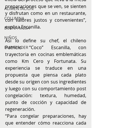
preparaciones que se ven, se sienten 
ALIMENTACIÓN
y disfrutan como en un restaurante, 
COLUMNA
con valores justos y convenientes”, 
explica Escanilla.
BUENA MESA
NIÑOS
Asi lo define su chef, el chileno 
Patricio “Coco” Escanilla, con 
EMPRENDER
trayectoria en cocinas emblemáticas 
como Km Cero y Fortunata. Su 
experiencia se traduce en una 
propuesta que piensa cada plato 
desde su origen con sus ingredientes 
y luego con su comportamiento post 
congelación: textura, humedad, 
punto de cocción y capacidad de 
regeneración.
“Para congelar preparaciones, hay 
que entender cómo reacciona cada 