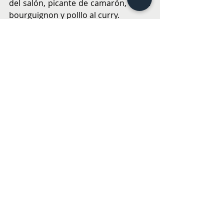
del salón, picante de camarón, boeuf 
bourguignon y polllo al curry.
En un escenario donde la 
gastronomía explora cada vez más 
formatos híbridos —cocina 
preparada, take away de autor, 
experiencias domésticas de nivel 
restaurante—, BeChef se posiciona 
como un laboratorio culinario que 
entiende el frío como aliado. Una 
invitación a repensar la comida 
congelada desde el conocimiento, la 
técnica y el placer de comer bien.
www.bechef.cl
@bechefcl
GASTRONOMÍA Y VINOS