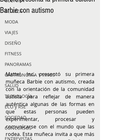
CULTURA
Barbie con autismo
BELLEZA
MODA
VIAJES
DISEÑO
FITNESS
PANORAMAS
Mattel, Inc. presentó su primera 
GASTRONOMÍA Y VINOS
muñeca Barbie con autismo, creada 
SALUD
con la orientación de la comunidad 
autista para reflejar de manera 
TECNOLOGÍA
auténtica algunas de las formas en 
ECO y RSE
que estas personas pueden 
SOCIEDAD
experimentar, procesar y 
comunicarse con el mundo que las 
CONCURSOS
rodea. Esta muñeca invita a que más 
ENTREVISTAS