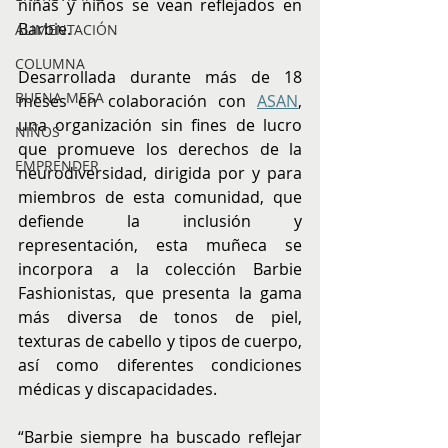
niñas y niños se vean reflejados en 
Barbie.
ALIMENTACIÓN
COLUMNA
Desarrollada durante más de 18 
BUENA MESA
meses en colaboración con 
ASAN
, 
una organización sin fines de lucro 
NIÑOS
que promueve los derechos de la 
EMPRENDER
neurodiversidad, dirigida por y para 
miembros de esta comunidad, que 
defiende la inclusión y 
representación, esta muñeca se 
incorpora a la colección Barbie 
Fashionistas, que presenta la gama 
más diversa de tonos de piel, 
texturas de cabello y tipos de cuerpo, 
así como diferentes condiciones 
médicas y discapacidades.
“Barbie siempre ha buscado reflejar 