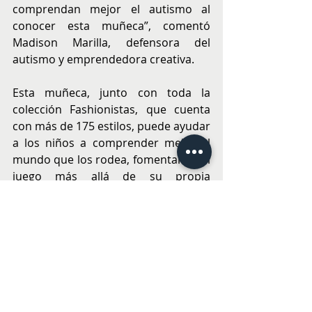
comprendan mejor el autismo al 
conocer esta muñeca”, comentó 
Madison Marilla, defensora del 
autismo y emprendedora creativa.
Esta muñeca, junto con toda la 
colección Fashionistas, que cuenta 
con más de 175 estilos, puede ayudar 
a los niños a comprender mejor el 
mundo que los rodea, fomentando el 
juego más allá de su propia 
experiencia de vida. Es un paso más 
para convertir a la marca Barbie en 
un reflejo más inclusivo de los niños 
que juegan con ella.
Reforzando la importancia de 
sentirse comprendido y conectado a 
través del juego, desde 2020 Barbie 
impulsó una investigación sobre los 