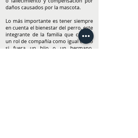
o fallecimiento y compensación por 
daños causados por la mascota.
Lo más importante es tener siempre 
en cuenta el bienestar del perro, este 
integrante de la familia que cumple 
un rol de compañía como igual como 
si fuera un hijo o un hermano, 
aportando a diario con su alegría y 
amor.  
VIAJES
Entradas recientes
Ver todo