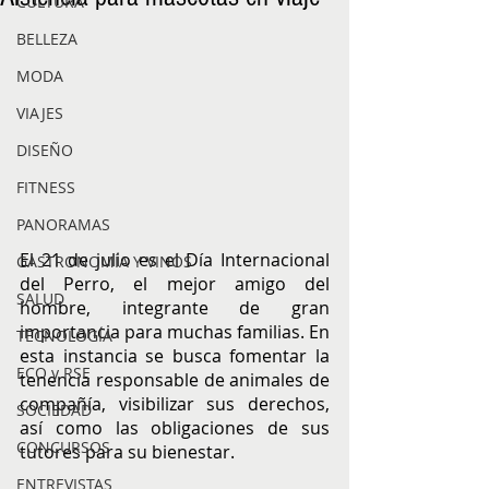
CULTURA
BELLEZA
MODA
VIAJES
DISEÑO
FITNESS
PANORAMAS
El 21 de julio es el Día Internacional 
GASTRONOMÍA Y VINOS
del Perro, el mejor amigo del 
SALUD
hombre, integrante de gran 
importancia para muchas familias. En 
TECNOLOGÍA
esta instancia se busca fomentar la 
ECO y RSE
tenencia responsable de animales de 
compañía, visibilizar sus derechos, 
SOCIEDAD
así como las obligaciones de sus 
CONCURSOS
tutores para su bienestar. 
ENTREVISTAS