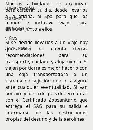
Muchas actividades se organizan 
ALIMENTACIÓN
para celebrar su día, desde llevarlos 
a la oficina, al Spa para que los 
COLUMNA
mimen e inclusive viajes para 
BUENA MESA
disfrutar junto a ellos.
NIÑOS
Si se decide llevarlos a un viaje hay 
EMPRENDER
que tener en cuenta ciertas 
recomendaciones para su 
transporte, cuidado y alojamiento. Si 
viajan por tierra es mejor hacerlo con 
una caja transportadora o un 
sistema de sujeción que lo asegure 
ante cualquier eventualidad. Si van 
por aire y fuera del país deben contar 
con el Certificado Zoosanitario que 
entrega el 
SAG
 para su salida e 
informarse de las restricciones 
propias del destino y de la aerolínea.