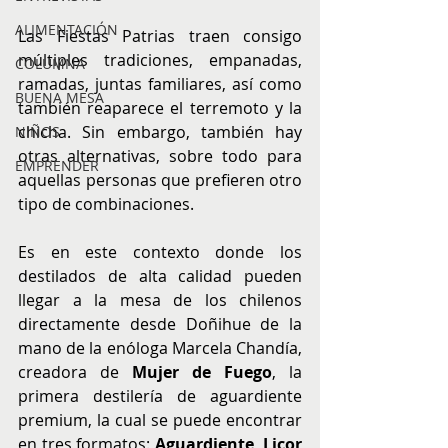
ALIMENTACIÓN
Las Fiestas Patrias traen consigo 
múltiples tradiciones, empanadas, 
COLUMNA
ramadas, juntas familiares, así como 
BUENA MESA
también reaparece el terremoto y la 
chicha. Sin embargo, también hay 
NIÑOS
otras alternativas, sobre todo para 
EMPRENDER
aquellas personas que prefieren otro 
tipo de combinaciones.
Es en este contexto donde los 
destilados de alta calidad pueden 
llegar a la mesa de los chilenos 
directamente desde Doñihue de la 
mano de la enóloga Marcela Chandía, 
creadora de 
Mujer de Fuego
, la 
primera destilería de aguardiente 
premium, la cual se puede encontrar 
en tres formatos: 
Aguardiente, Licor 