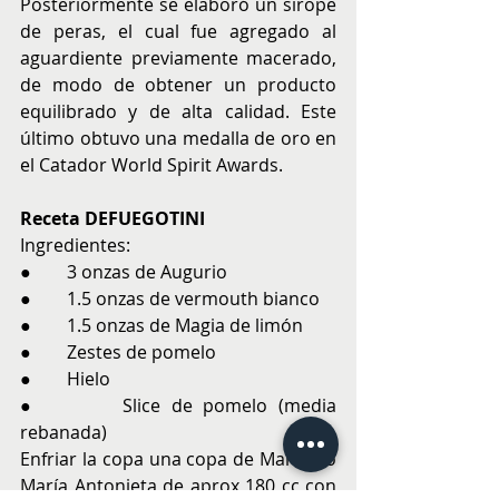
Posteriormente se elaboró un sirope 
de peras, el cual fue agregado al 
aguardiente previamente macerado, 
de modo de obtener un producto 
equilibrado y de alta calidad. Este 
último obtuvo una medalla de oro en 
el Catador World Spirit Awards.
Receta DEFUEGOTINI
Ingredientes:
●        3 onzas de Augurio 
●        1.5 onzas de vermouth bianco
●        1.5 onzas de Magia de limón
●        Zestes de pomelo
●        Hielo 
●        Slice de pomelo (media 
rebanada) 
Enfriar la copa una copa de Martini o 
María Antonieta de aprox 180 cc con 