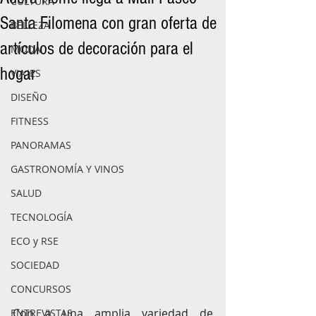
CULTURA
Santa Filomena con gran oferta de
BELLEZA
artículos de decoración para el
MODA
hogar
VIAJES
DISEÑO
FITNESS
PANORAMAS
GASTRONOMÍA Y VINOS
SALUD
TECNOLOGÍA
ECO y RSE
SOCIEDAD
CONCURSOS
Con a una amplia variedad de 
ENTREVISTAS