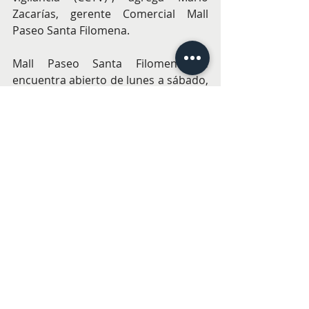
Zacarías, gerente Comercial Mall 
Paseo Santa Filomena.
Mall Paseo Santa Filomena se 
encuentra abierto de lunes a sábado, 
entre las 10:00 a 19:00 horas y se 
encuentra ubicado en Eusebio Lillo 
440, a pasos de metro Recoleta.
Más información en 
https://paseosantafilomena.cl/
 y en 
https://www.instagram.com/paseosa
ntafilomena/
DISEÑO