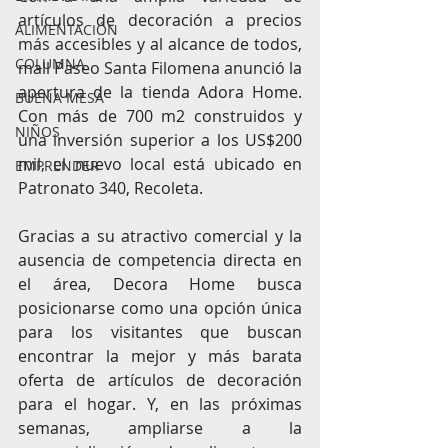
artículos de decoración a precios 
ALIMENTACIÓN
más accesibles y al alcance de todos, 
COLUMNA
mall Paseo Santa Filomena anunció la 
apertura de la tienda Adora Home. 
BUENA MESA
Con más de 700 m2 construidos y 
NIÑOS
una inversión superior a los US$200 
mil, el nuevo local está ubicado en 
EMPRENDER
Patronato 340, Recoleta.
Gracias a su atractivo comercial y la 
ausencia de competencia directa en 
el área, Decora Home busca 
posicionarse como una opción única 
para los visitantes que buscan 
encontrar la mejor y más barata 
oferta de artículos de decoración 
para el hogar. Y, en las próximas 
semanas, ampliarse a la 