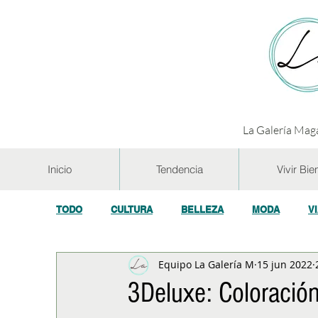
La Galería Maga
Inicio
Tendencia
Vivir Bie
TODO
CULTURA
BELLEZA
MODA
V
Equipo La Galería M
15 jun 2022
GASTRONOMÍA Y VINOS
SALUD
TECNOL
3Deluxe: Coloración