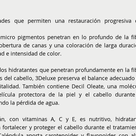
des que permiten una restauración progresiva d
 micro pigmentos penetran en lo profundo de la fib
bertura de canas y una coloración de larga duració
ad e intensidad de color.
dos hidratantes que penetran profundamente en la fib
as del cabello, 3Deluxe preserva el balance adecuado 
talidad. También contiene Decil Oleate, una molécu
lícula protectora de la piel y el cabello durante 
endo la pérdida de agua.
n, con vitaminas A, C y E, es nutritivo, hidratant
 fortalecer y proteger el cabello durante el tratamien
Caléndula aporta carotenoides y flavonoides con alt