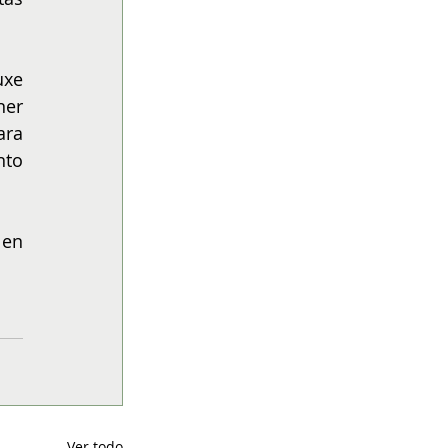
xe 
er 
ra 
to 
 en 
Ver todo