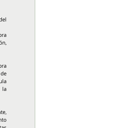
el 
ra 
n, 
ra 
de 
la 
la 
e, 
to 
as 