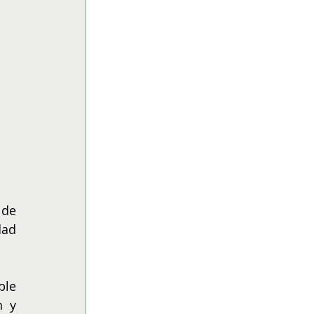
de 
ad 
le 
 y 