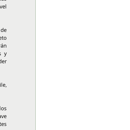
el 
de 
to 
án 
 y 
er 
e, 
os 
ve 
es 