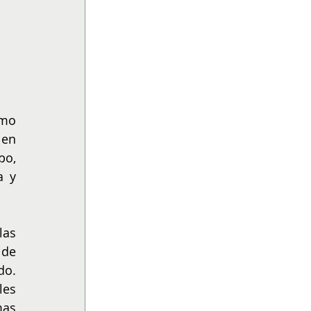
mo 
en 
o, 
 y 
as 
de 
o. 
es 
as 