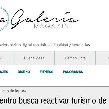
zine, revista digital con datos, actualidad y tendencias
n
Buena Mesa
Tiempo Libre
IAJES
DISEÑO
FITNESS
PANORAMAS
2 min de lectura
OGÍA
ECO y RSE
SOCIEDAD
CONCURSOS
ENTR
ntro busca reactivar turismo de