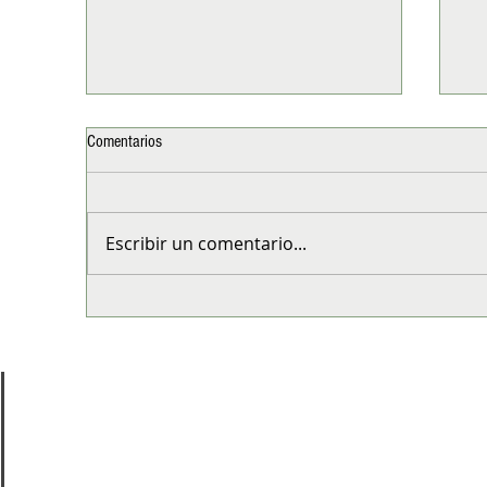
Comentarios
Escribir un comentario...
Cap Juluca, Anguilla: Slow luxury en el
LA
Caribe más exclusivo
av