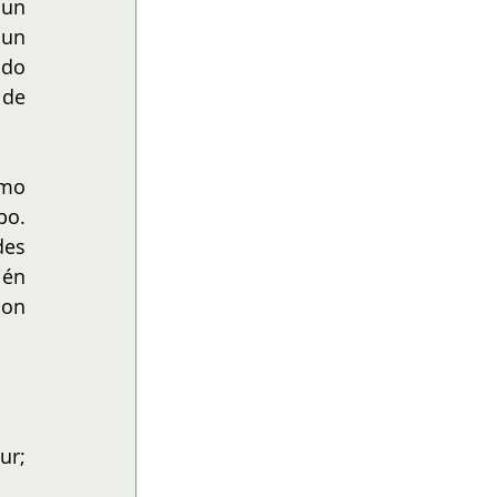
un 
un 
do 
de 
mo 
o. 
es 
én 
on 
r; 