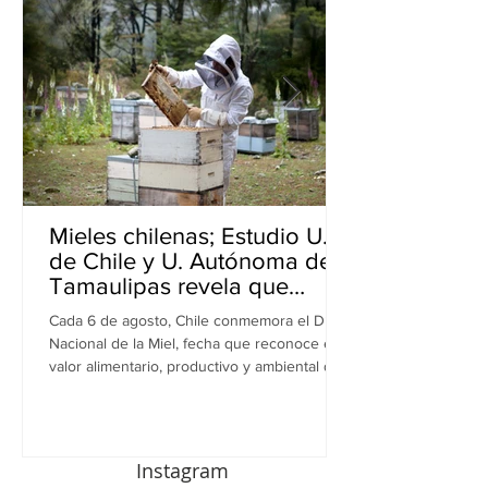
Mieles chilenas; Estudio U.
de Chile y U. Autónoma de
Tamaulipas revela que
inhiben bacterias resistentes
Cada 6 de agosto, Chile conmemora el Día
en perros
Nacional de la Miel, fecha que reconoce el
valor alimentario, productivo y ambiental de
este recurso. A propósito de esta
celebración, una investigación realizada por
equipos de la Universidad de Chile y la
Universidad Autónoma de Tamaulipas (UAT),
Instagram
en México, revela una nueva dimensión de