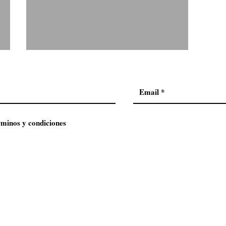
De Togni: Temporada de Zapatillas
rminos y condiciones