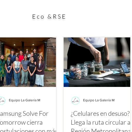
ial aporte a la búsqueda de alternativas para enfrentar
esp
es a los antibióticos. El estudio, publicado en la
dura
Eco &RSE
Equipo La Galería M
Equipo La Galería M
amsung Solve For
¿Celulares en desuso?
omorrow cierra
Llega la ruta circular a 
ostulaciones con más
Región Metropolitan