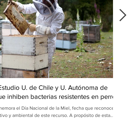
 Estudio U. de Chile y U. Autónoma de
Del
e inhiben bacterias resistentes en perros
emora el Día Nacional de la Miel, fecha que reconoce el
Du
tivo y ambiental de este recurso. A propósito de esta
popu
ón realizada por equipos de la Universidad de Chile y la
maulipas (UAT), en México, revela una nueva dimensión
apr