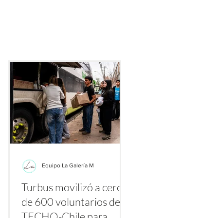
ecialmente gracias a plataformas como TikTok, Instagram y Yo
nte los primeros días de agosto se multiplican los videos y publ
etiquetas
Equipo La Galería M
Turbus movilizó a cerca
la
de 600 voluntarios de
a
TECHO-Chile para