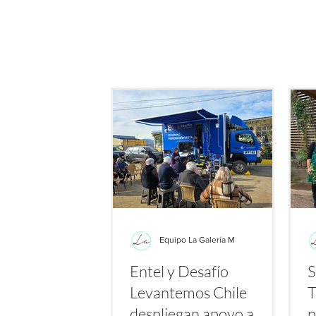
de este producto: su potenc
bacterias resistent
Equipo La Galería M
Entel y Desafío
S
Levantemos Chile
T
despliegan apoyo a
p