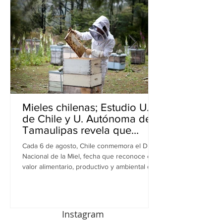
Mieles chilenas; Estudio U.
de Chile y U. Autónoma de
Tamaulipas revela que
inhiben bacterias resistentes
Cada 6 de agosto, Chile conmemora el Día
en perros
Nacional de la Miel, fecha que reconoce el
valor alimentario, productivo y ambiental de
este recurso. A propósito de esta
celebración, una investigación realizada por
equipos de la Universidad de Chile y la
Universidad Autónoma de Tamaulipas (UAT),
Instagram
en México, revela una nueva dimensión de