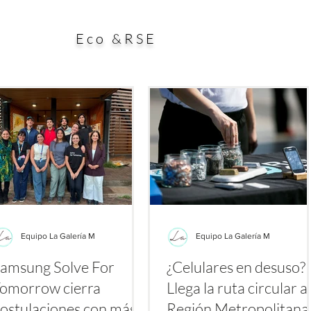
ial aporte a la búsqueda de alternativas para enfrentar
esp
es a los antibióticos. El estudio, publicado en la
dura
Eco &RSE
Equipo La Galería M
Equipo La Galería M
amsung Solve For
¿Celulares en desuso?
omorrow cierra
Llega la ruta circular a 
ostulaciones con más
Región Metropolitan