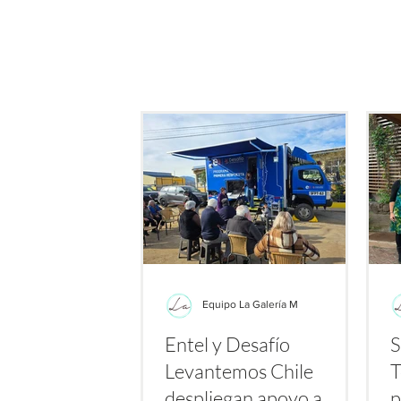
de este producto: su potenc
bacterias resistent
Equipo La Galería M
Entel y Desafío
S
Levantemos Chile
T
despliegan apoyo a
p