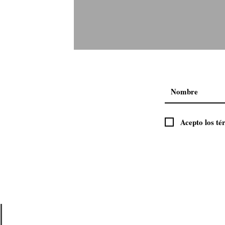
Visita Chile desde tu sillón
Acepto los té