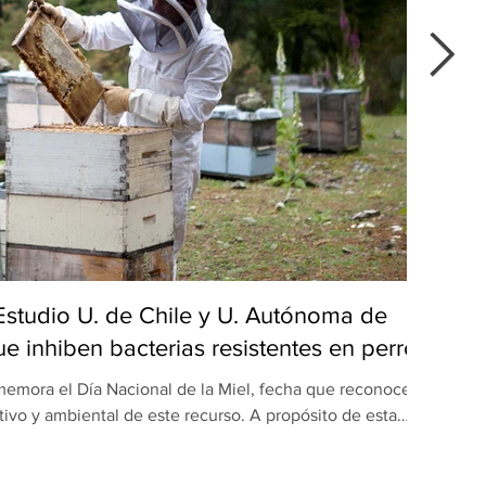
 Estudio U. de Chile y U. Autónoma de
Del
e inhiben bacterias resistentes en perros
emora el Día Nacional de la Miel, fecha que reconoce el
Du
tivo y ambiental de este recurso. A propósito de esta
popu
ón realizada por equipos de la Universidad de Chile y la
maulipas (UAT), en México, revela una nueva dimensión
apr