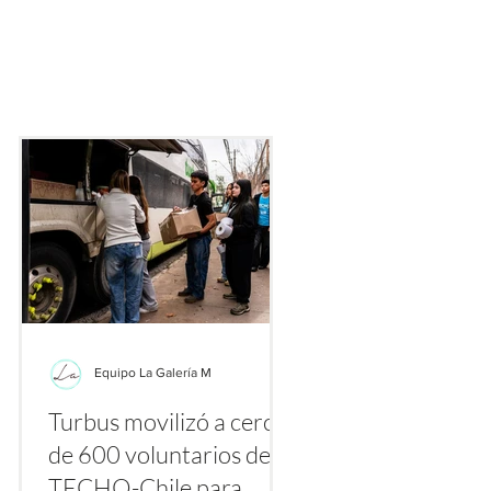
ecialmente gracias a plataformas como TikTok, Instagram y Yo
nte los primeros días de agosto se multiplican los videos y publ
etiquetas
Equipo La Galería M
Turbus movilizó a cerca
la
de 600 voluntarios de
a
TECHO-Chile para