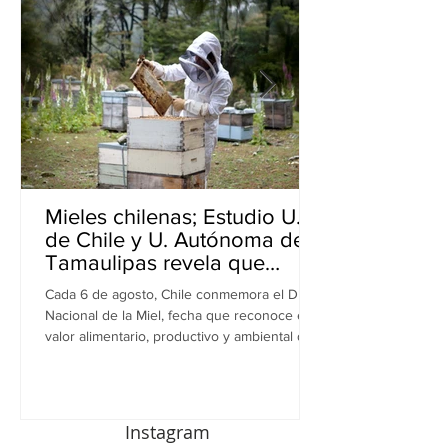
Mieles chilenas; Estudio U.
de Chile y U. Autónoma de
Tamaulipas revela que
inhiben bacterias resistentes
Cada 6 de agosto, Chile conmemora el Día
en perros
Nacional de la Miel, fecha que reconoce el
valor alimentario, productivo y ambiental de
este recurso. A propósito de esta
celebración, una investigación realizada por
equipos de la Universidad de Chile y la
Universidad Autónoma de Tamaulipas (UAT),
Instagram
en México, revela una nueva dimensión de