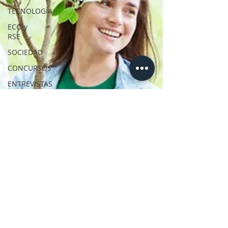
TECNOLOGÍA
ECO y
RSE
SOCIEDAD
CONCURSOS
ENTREVISTAS
ALIMENTACIÓN
COLUMNA
BUENA
MESA
NIÑOS
EMPRENDER