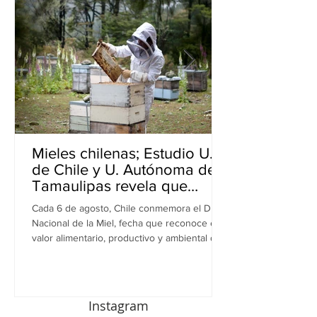
Mieles chilenas; Estudio U.
de Chile y U. Autónoma de
Tamaulipas revela que
inhiben bacterias resistentes
Cada 6 de agosto, Chile conmemora el Día
en perros
Nacional de la Miel, fecha que reconoce el
valor alimentario, productivo y ambiental de
este recurso. A propósito de esta
celebración, una investigación realizada por
equipos de la Universidad de Chile y la
Universidad Autónoma de Tamaulipas (UAT),
Instagram
en México, revela una nueva dimensión de