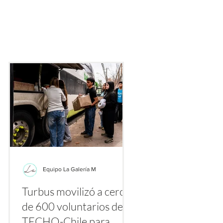
 de inversión, donde distintas personas acusan pérdidas millonar
en una oferta que se presentaba como formal y rentable. La
Equipo La Galería M
Turbus movilizó a cerca
la
de 600 voluntarios de
a
TECHO-Chile para