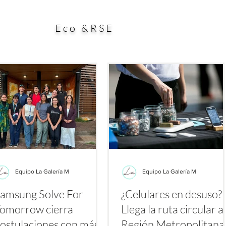
plataformas como TikTok, Instagram y YouTube, donde
negocio
e agosto se multiplican los videos y publicaciones bajo
Eco &RSE
etiquetas
Equipo La Galería M
Equipo La Galería M
amsung Solve For
¿Celulares en desuso?
omorrow cierra
Llega la ruta circular a 
ostulaciones con más
Región Metropolitan