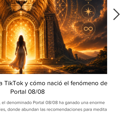
 a TikTok y cómo nació el fenómeno del
E
Portal 08/08
s, el denominado Portal 08/08 ha ganado una enorme
Prom
ales, donde abundan las recomendaciones para meditar,
“garan
alizar rituales de gratitud o iniciar nuevos proyectos
inv
energía especial de la fecha. La tendencia ha crecido
Wen