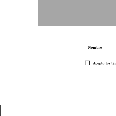
Nicole Lee Chile estrena casa
Acepto los té