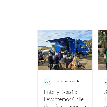
especialmente gracias a 
durante los primeros días d
Equipo La Galería M
Entel y Desafío
S
Levantemos Chile
T
despliegan apoyo a
p